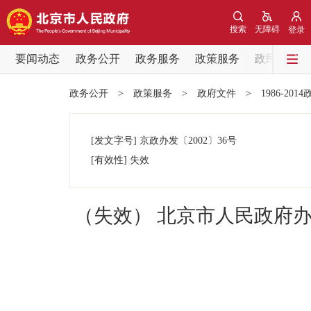
搜索
无障碍
登录
要闻动态
政务公开
政务服务
政策服务
政民互动
要闻动态
政务公开
>
政策服务
>
政府文件
>
1986-201
党中央精神
[发文字号]
京政办发
〔2002〕
36号
北京要闻
[有效性]
失效
各区热点
（失效） 北京市人民政府
政务公开
市领导
政策兑现