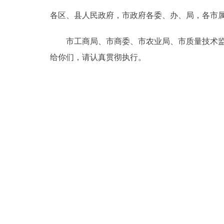
各区、县人民政府，市政府各委、办、局，各市
决策公开
市工商局、市商委、市农业局、市质量技术监督
政务服务
给你们，请认真贯彻执行。
个人服务
便民服务
中介服务
政民互动
12345网上接诉即办
参与调查