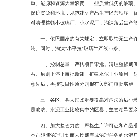
重、能源和资源大量浪费，一些质量低劣的玻璃
走进北京
保护资源和环境，规范建材产品生产经营秩序，
对清理整顿小玻璃厂、小水泥厂，淘汰落后生产
北京概况
一、依照国家的有关规定，立即取缔无生产许可证
绿色北京
吨。同时，淘汰“小平拉”玻璃生产线25条。
多语种
二、控制总量，严格项目审批。清理整顿期间，一
右。原则上停止审批新建、扩建水泥工业项目，
ENGLISH
意见后，再按项目性质分别报有关部门审批实施
DEUTSCH
三、各区、县人民政府要提高对淘汰落后小玻璃
是玻璃、水泥工业比较集中的区县，主管领导要
ESPAÑOL
四、加大监管力度，严格生产许可证和产品准用
ITALIANO
本市限期治理计划而未按期完成治理任务的水泥厂