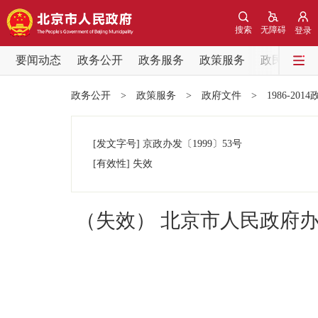
搜索
无障碍
登录
要闻动态
政务公开
政务服务
政策服务
政民互动
要闻动态
政务公开
>
政策服务
>
政府文件
>
1986-201
党中央精神
[发文字号]
京政办发
〔1999〕
53号
北京要闻
[有效性]
失效
各区热点
（失效） 北京市人民政府
政务公开
市领导
政策兑现