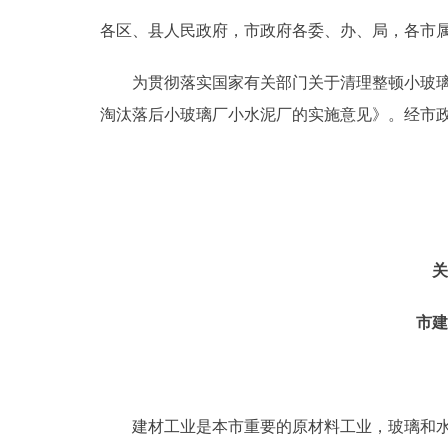
各区、县人民政府，市政府各委、办、局，各市
决策公开
为贯彻落实国家有关部门关于清理整顿小玻璃厂
政务服务
淘汰落后小玻璃厂小水泥厂的实施意见》。经市
个人服务
便民服务
关
中介服务
市建
政民互动
12345网上接诉即办
建材工业是本市重要的原材料工业，玻璃和水泥
参与调查