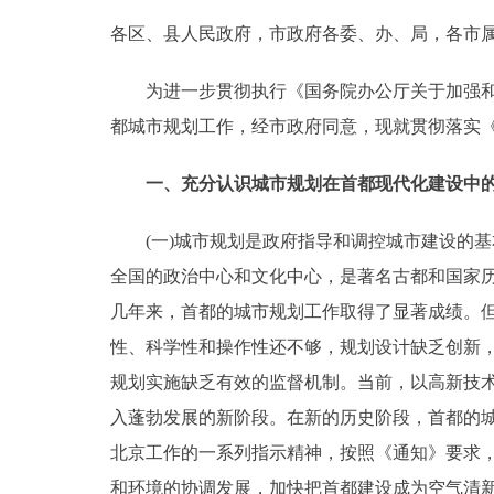
各区、县人民政府，市政府各委、办、局，各市
决策公开
为进一步贯彻执行《国务院办公厅关于加强和改进
政务服务
都城市规划工作，经市政府同意，现就贯彻落实
个人服务
一、充分认识城市规划在首都现代化建设中的
便民服务
(一)城市规划是政府指导和调控城市建设的基
全国的政治中心和文化中心，是著名古都和国家
中介服务
几年来，首都的城市规划工作取得了显著成绩。
性、科学性和操作性还不够，规划设计缺乏创新
政民互动
规划实施缺乏有效的监督机制。当前，以高新技
12345网上接诉即办
入蓬勃发展的新阶段。在新的历史阶段，首都的
北京工作的一系列指示精神，按照《通知》要求
参与调查
和环境的协调发展，加快把首都建设成为空气清