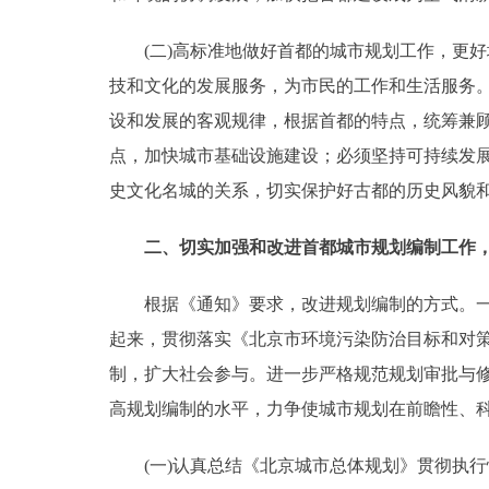
走进北京
(二)高标准地做好首都的城市规划工作，更好
技和文化的发展服务，为市民的工作和生活服务
北京概况
设和发展的客观规律，根据首都的特点，统筹兼
点，加快城市基础设施建设；必须坚持可持续发
绿色北京
史文化名城的关系，切实保护好古都的历史风貌
多语种
二、切实加强和改进首都城市规划编制工作
ENGLISH
根据《通知》要求，改进规划编制的方式。一方
DEUTSCH
起来，贯彻落实《北京市环境污染防治目标和对策》
制，扩大社会参与。进一步严格规范规划审批与
ESPAÑOL
高规划编制的水平，力争使城市规划在前瞻性、
(一)认真总结《北京城市总体规划》贯彻执行
ITALIANO