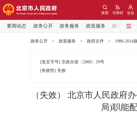
搜索
无障碍
登录
要闻动态
政务公开
政务服务
政策服务
政民互动
要闻动态
政务公开
>
政策服务
>
政府文件
>
1986-201
党中央精神
[发文字号]
京政办发
〔2000〕
29号
北京要闻
[有效性]
失效
各区热点
（失效） 北京市人民政府
政务公开
局)职能
市领导
政策兑现