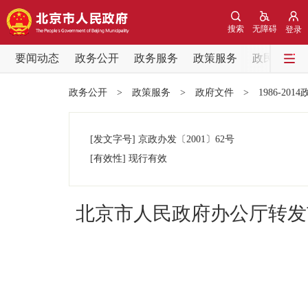
搜索
无障碍
登录
要闻动态
政务公开
政务服务
政策服务
政民互动
要闻动态
政务公开
>
政策服务
>
政府文件
>
1986-201
党中央精神
[发文字号]
京政办发
〔2001〕
62号
北京要闻
[有效性]
现行有效
各区热点
北京市人民政府办公厅转发
政务公开
市领导
政策兑现