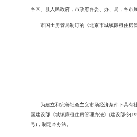
各区、县人民政府，市政府各委、办、局，各市
决策公开
市国土房管局制订的《北京市城镇廉租住房管
政务服务
个人服务
便民服务
中介服务
政民互动
为建立和完善社会主义市场经济条件下具有社会
国建设部《城镇廉租住房管理办法》(建设部令[199
12345网上接诉即办
号)，制定本办法。
参与调查