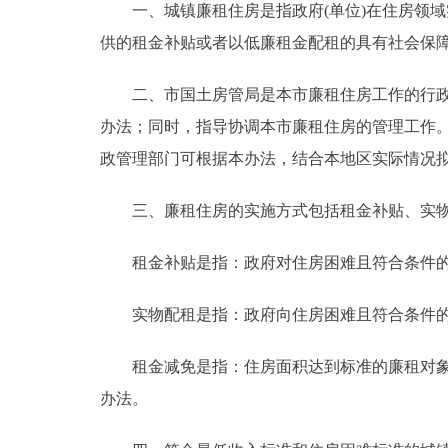
一、城镇廉租住房是指政府(单位)在住房领域
走进北京
供的租金补贴或者以低廉租金配租的具有社会保
北京概况
二、市国土房管局是本市廉租住房工作的行政管
办法；同时，指导协调本市廉租住房的管理工作
绿色北京
政管理部门可根据本办法，结合本地区实际情况
多语种
三、廉租住房的实施方式包括租金补贴、实物
ENGLISH
租金补贴是指：政府对住房困难且符合条件的
DEUTSCH
实物配租是指：政府向住房困难且符合条件的
租金减免是指：住房面积达到标准的廉租对象，按
ESPAÑOL
办法。
ITALIANO