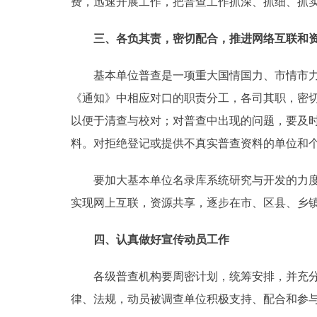
费，迅速开展工作，把普查工作抓深、抓细、抓
走进北京
三、各负其责，密切配合，推进网络互联和
北京概况
基本单位普查是一项重大国情国力、市情市力的
《通知》中相应对口的职责分工，各司其职，密
绿色北京
以便于清查与校对；对普查中出现的问题，要及
多语种
料。对拒绝登记或提供不真实普查资料的单位和
ENGLISH
要加大基本单位名录库系统研究与开发的力度，
实现网上互联，资源共享，逐步在市、区县、乡镇
DEUTSCH
四、认真做好宣传动员工作
ESPAÑOL
各级普查机构要周密计划，统筹安排，并充分利
律、法规，动员被调查单位积极支持、配合和参
ITALIANO