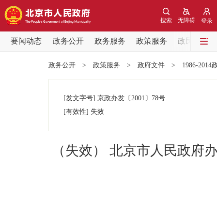
搜索
无障碍
登录
要闻动态
政务公开
政务服务
政策服务
政民互动
要闻动态
政务公开
>
政策服务
>
政府文件
>
1986-201
党中央精神
[发文字号]
京政办发
〔2001〕
78号
北京要闻
[有效性]
失效
各区热点
（失效） 北京市人民政府
政务公开
市领导
政策兑现