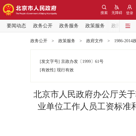
搜索
无障碍
登录
要闻动态
政务公开
政务服务
政策服务
政民互动
要闻动态
政务公开
>
政策服务
>
政府文件
>
1986-201
党中央精神
[发文字号]
京政办发
〔1999〕
61号
北京要闻
[有效性]
现行有效
各区热点
北京市人民政府办公厅关于
政务公开
业单位工作人员工资标准
市领导
政策兑现