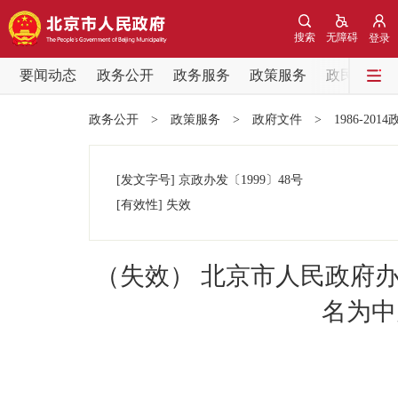
搜索
无障碍
登录
要闻动态
政务公开
政务服务
政策服务
政民互动
要闻动态
政务公开
>
政策服务
>
政府文件
>
1986-201
党中央精神
[发文字号]
京政办发
〔1999〕
48号
北京要闻
[有效性]
失效
各区热点
（失效） 北京市人民政府
政务公开
名为中
市领导
政策兑现