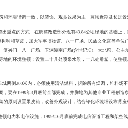
和环境谐调一致，以装饰、观赏效果为主，兼顾近期及长远景
重点的方式，在调整改造部分现有43.84公顷绿地的基础上，新
面调整树种和草皮，加大军事博物馆、八一广场、民族文化宫等单位
、复兴门、八一广场、玉渊潭南广场(含世纪坛)、大北窑、公主
等地的环境整顿；设置二十几处喷泉水景，十几处雕塑，使整顿
城两侧200米内，必须使用清洁燃料，拆除所有烟囱，堆料场
案，要在1999年3月底前全部完成，并腾地为其他专业工程创造
集的原则设置果皮箱，改善外观设计，结合绿化环境增设靠背座
顿电力和电信设施，1999年6月底前完成电信管道工程和架空