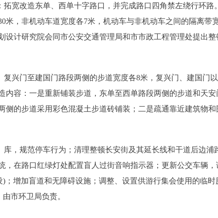
拓宽改造东单、西单十字路口，并完成路口四角禁左绕行环路。
30米，非机动车道宽度各7米，机动车与非机动车之间的隔离带
划设计研究院会同市公安交通管理局和市市政工程管理处提出整
复兴门至建国门路段两侧的步道宽度各8米，复兴门、建国门以
造内容：一是重新铺装步道，东单至西单路段两侧的步道和天安门
两侧的步道采用彩色混凝土步道砖铺装；二是疏通靠近建筑物和
库，规范停车行为；清理整顿长安街及其延长线和干道后边浦
统，在路口红绿灯处配置盲人过街音响指示器；更新公交车辆，
不设)；增加盲道和无障碍设施；调整、设置供游行集会使用的临
，由市环卫局负责。