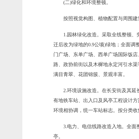
(二)绿化和环境整顿。
按照视觉构图、植物配置与周围建筑
1.园林绿化改造。采取全线整顿、突出
迁后改为绿地的0.9公顷)绿地；全
门广场、东单广场、西单广场国际饭店
路、政协前街以及木樨地永定河引水渠
满目青翠、花团锦簇、景观丰富。
2.环境设施改造。在长安街及其延长
有地铁车站、出入口及风亭工程设计方
环境相协调，统一车站标志。按分类收
3.电力、电信线路改造入地。全面整
亭。