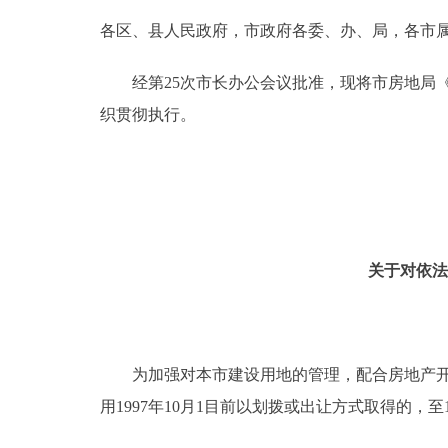
各区、县人民政府，市政府各委、办、局，各市
决策公开
经第25次市长办公会议批准，现将市房地局《
政务服务
织贯彻执行。
个人服务
便民服务
关于对依法
中介服务
政民互动
为加强对本市建设用地的管理，配合房地产开发
12345网上接诉即办
用1997年10月1目前以划拨或出让方式取得的，
参与调查