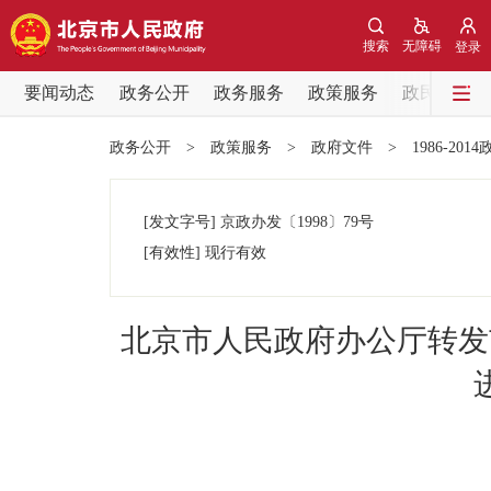
搜索
无障碍
登录
要闻动态
政务公开
政务服务
政策服务
政民互动
要闻动态
政务公开
>
政策服务
>
政府文件
>
1986-201
党中央精神
[发文字号]
京政办发
〔1998〕
79号
北京要闻
[有效性]
现行有效
各区热点
北京市人民政府办公厅转发
政务公开
市领导
政策兑现