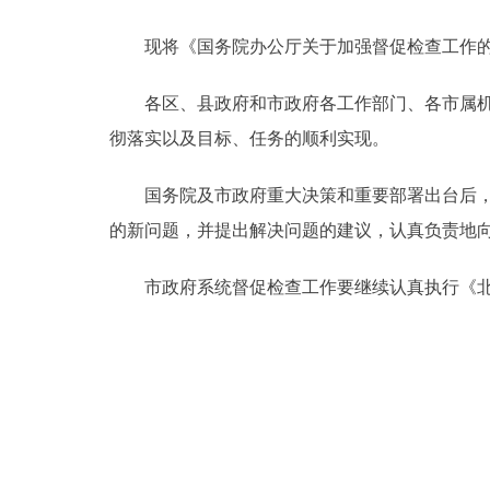
现将《国务院办公厅关于加强督促检查工作的
决策公开
各区、县政府和市政府各工作部门、各市属机构
政务服务
彻落实以及目标、任务的顺利实现。
个人服务
国务院及市政府重大决策和重要部署出台后，各
的新问题，并提出解决问题的建议，认真负责地
便民服务
市政府系统督促检查工作要继续认真执行《北京市政
中介服务
政民互动
12345网上接诉即办
参与调查