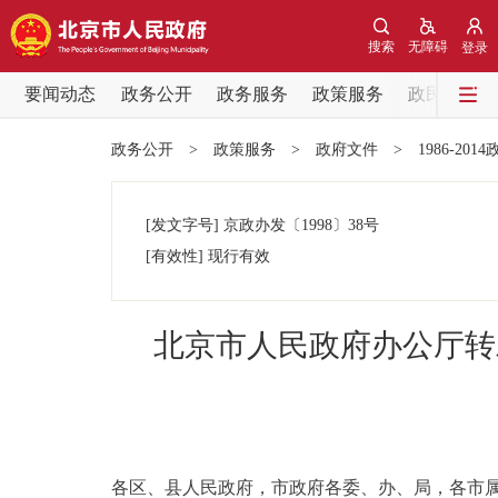
搜索
无障碍
登录
要闻动态
政务公开
政务服务
政策服务
政民互动
要闻动态
政务公开
>
政策服务
>
政府文件
>
1986-201
党中央精神
[发文字号]
京政办发
〔1998〕
38号
北京要闻
[有效性]
现行有效
各区热点
北京市人民政府办公厅转
政务公开
市领导
各区、县人民政府，市政府各委、办、局，各市
政策兑现