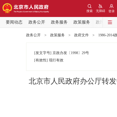
搜索
无障碍
登录
要闻动态
政务公开
政务服务
政策服务
政民互动
要闻动态
政务公开
>
政策服务
>
政府文件
>
1986-201
党中央精神
[发文字号]
京政办发
〔1998〕
29号
北京要闻
[有效性]
现行有效
各区热点
北京市人民政府办公厅转发
政务公开
市领导
政策兑现