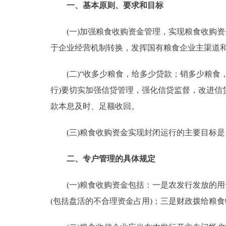
一、基本原则、要求和目标
走进北京
(一)加强粮食收购资金管理，实现粮食收购资
北京概况
于企业经营机制转换，发挥国有粮食企业主渠道
(二)“收多少粮食，给多少贷款；销多少粮食，
绿色北京
行)要切实加强信贷管理，强化信贷监督，改进
多语种
款本息及时、足额收回。
ENGLISH
(三)粮食收购资金实现封闭运行的主要目标是
DEUTSCH
二、专户管理的具体规定
(一)粮食收购资金包括：一是农发行发放的用于
ESPAÑOL
(包括盘活的不合理资金占用)；三是财政拨给粮
ITALIANO