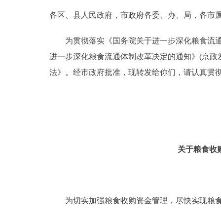
各区、县人民政府，市政府各委、办、局，各市
决策公开
为贯彻落实《国务院关于进一步深化粮食流通体制改
政务服务
进一步深化粮食流通体制改革决定的通知》(京政发
法》。经市政府批准，现转发给你们，请认真贯
个人服务
便民服务
中介服务
关于粮食收
政民互动
12345网上接诉即办
为切实加强粮食收购资金管理，尽快实现粮食
参与调查