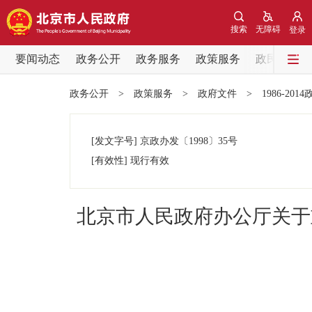
搜索
无障碍
登录
要闻动态
政务公开
政务服务
政策服务
政民互动
要闻动态
政务公开
>
政策服务
>
政府文件
>
1986-201
党中央精神
[发文字号]
京政办发
〔1998〕
35号
北京要闻
[有效性]
现行有效
各区热点
北京市人民政府办公厅关于
政务公开
市领导
政策兑现