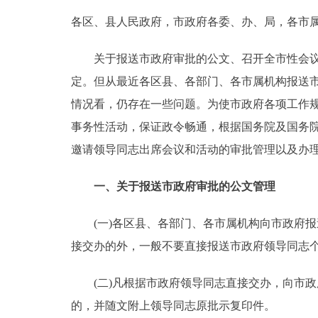
各区、县人民政府，市政府各委、办、局，各市
决策公开
关于报送市政府审批的公文、召开全市性会议、
政务服务
定。但从最近各区县、各部门、各市属机构报送
情况看，仍存在一些问题。为使市政府各项工作
个人服务
事务性活动，保证政令畅通，根据国务院及国务
邀请领导同志出席会议和活动的审批管理以及办
便民服务
一、关于报送市政府审批的公文管理
中介服务
(一)各区县、各部门、各市属机构向市政府报
政民互动
接交办的外，一般不要直接报送市政府领导同志
12345网上接诉即办
(二)凡根据市政府领导同志直接交办，向市政
的，并随文附上领导同志原批示复印件。
参与调查