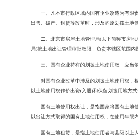
走进北京
一、凡本市行政区域内国有企业改造为有限责任
出售、破产、租赁等改革时，涉及的原划拨土地
北京概况
二、北京市房屋土地管理局(以下简称市房地局
绿色北京
局)按土地出让管理审批权限，负责本辖区范围内
多语种
三、国有企业持有的划拨土地使用权，应当依
ENGLISH
对国有企业改革中涉及的划拨土地使用权，根据
以土地使用权作价出资(入股)和保留划拨用地方
DEUTSCH
国有土地使用权出让，是指国家将国有土地使用
ESPAÑOL
以出让方式取得的国有土地使用权，在使用年限
ITALIANO
国有土地租赁，是指土地使用者与县级以上人民