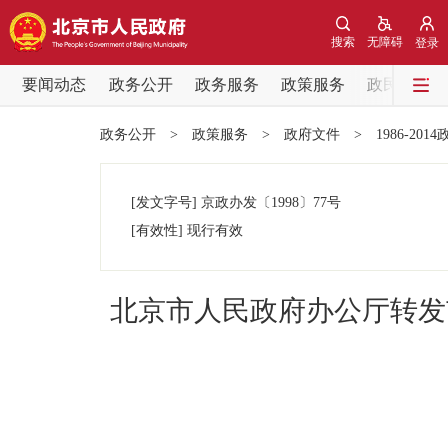
搜索
无障碍
登录
要闻动态
政务公开
政务服务
政策服务
政民互动
要闻动态
政务公开
>
政策服务
>
政府文件
>
1986-201
党中央精神
[发文字号]
京政办发
〔1998〕
77号
北京要闻
[有效性]
现行有效
各区热点
北京市人民政府办公厅转发
政务公开
市领导
政策兑现