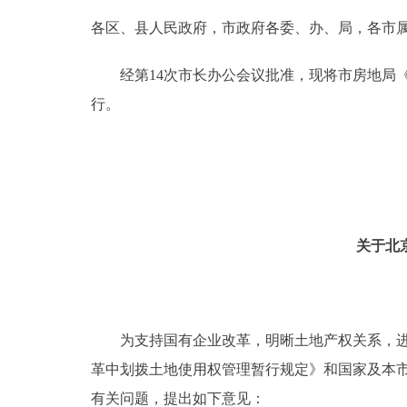
各区、县人民政府，市政府各委、办、局，各市
决策公开
经第14次市长办公会议批准，现将市房地局《
政务服务
行。
个人服务
便民服务
关于北
中介服务
政民互动
为支持国有企业改革，明晰土地产权关系，进一
12345网上接诉即办
革中划拨土地使用权管理暂行规定》和国家及本
参与调查
有关问题，提出如下意见：