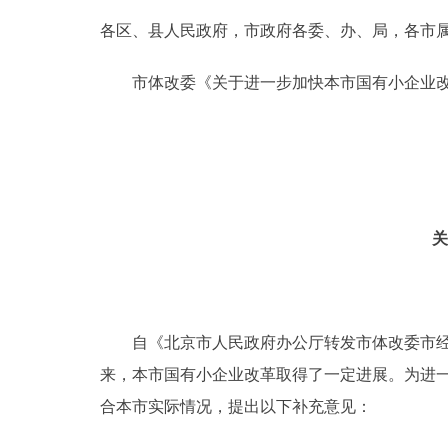
各区、县人民政府，市政府各委、办、局，各市
决策公开
市体改委《关于进一步加快本市国有小企业改革
政务服务
个人服务
便民服务
关
中介服务
政民互动
自《北京市人民政府办公厅转发市体改委市经委关于
来，本市国有小企业改革取得了一定进展。为进
12345网上接诉即办
合本市实际情况，提出以下补充意见：
参与调查