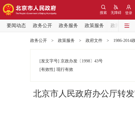
搜索
无障碍
登录
要闻动态
政务公开
政务服务
政策服务
政民互动
要闻动态
政务公开
>
政策服务
>
政府文件
>
1986-201
党中央精神
[发文字号]
京政办发
〔1998〕
43号
北京要闻
[有效性]
现行有效
各区热点
北京市人民政府办公厅转发
政务公开
市领导
政策兑现