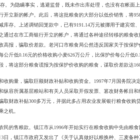
连储存。为隐瞒事实，逃避监督，既未作出库处理，也没有在帐面
行开立新的帐户。此后，将这批粮食的大部分以低价销售，将95
库存。上述调销回笼款中，已有9191.14万元被挪用于建宾
之通过在市工商银行开立的帐户，将通过各种途径转移的粮食收购
收高报，骗取价差款。老河口市粮食局公然违反国家关于按保护价
斤低0.16元的价格收购小麦626万公斤，比保护价每公斤低0.
段，将这部分粮食谎报为按保护价收购的粮食，谋取价差款达16
购量，骗取巨额财政补贴和收购资金。1997年7月国务院决
和纵容所属基层粮站和有关人员采取开假发票、篡改财务帐目和
，骗取财政补贴300多万元，并据此多占用农业发展银行粮食收购贷
乘之机。
的售粮款。镇江市从1996年开始实行在粮食收购中先由粮食
6月3日，镇江市政府又发出了《关于认真做好以粮换种、三麦备