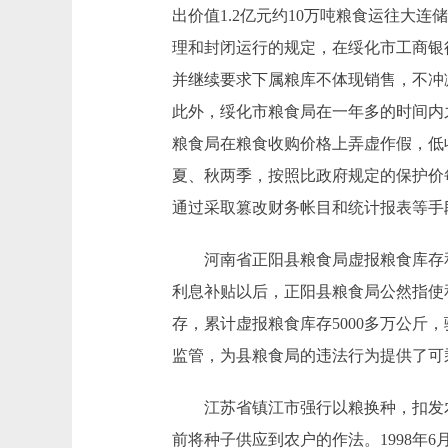
出价值1.2亿元约10万吨粮食运往大
理和封闭运行的规定，在绥化市工商银
并继续要求下属粮库不体现销售，不冲减
此外，绥化市粮食局在一年多的时间内
粮食局在粮食收购价格上弄虚作假，低
夏、秋两季，按照比政府规定的保护价每公
通过采取篡改财务帐目和统计报表等手
河南省正阳县粮食局虚报粮食库存和收
利息补贴以后，正阳县粮食局公然指使
存，累计虚报粮食库存5000多万公斤
监管，为县粮食局的违法行为提供了可
江苏省镇江市强行以粮换种，扣发农民
前将种子供应到农户的作法。1998年