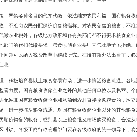
，严禁各种名目的代扣代缴，依法维护农民利益。国有粮食收
收，不准向农民分配保护价售粮指标。对农民交售的粮食，不准
代缴农业税外，各级地方政府和各有关部门都不得要求粮食企业
他部门的代扣代缴要求，粮食收储企业要理直气壮地予以拒绝。
个问题可以纳入税费改革中继续研究。在没有新办法出台前，必
征收。
，积极培育县以上粮食交易市场，进一步搞活粮食流通。各地
监管力度。国有粮食收储企业之外的其他任何单位以及私营、个
去允许非国有粮食收储企业和私商到农村直接收购粮食的，应立
场，进一步搞活粮食流通。对国有粮食收储企业以外的其他粮食
买顺价销售的粮食，或到县以上粮食批发市场购买粮食，合法从
区封锁。各级工商行政管理部门要在各级政府的统一领导下，肩