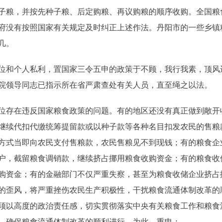
子粮，并按先种子粮、后定购粮、再议购粮的顺序收购。全国粮
没有按照国家有关规定及时纠正上述作法。丹阳市的一些乡镇粮站
几。
和个人私利，置国家三令五申的政策于不顾，我行我素，顶风
院领导同志已指示所在省严肃查处有关人员，直至绳之以法。
存在违反国家粮食政策的问题。有的地区还没有真正做到敞开
继续代扣代缴统筹提留款或以种子款等各种名目扣发农民的售粮
方式当即向农民支付售粮款，农民售粮见不到现钱；有的粮食企
户，截留粮食调销款，继续挤占挪用粮食收购资金；有的粮食收
购资金；有的金融部门不仅严重失察，甚至为粮食收储企业挤占
的歪风，将严重挫伤农民生产积极性，干扰粮食流通体制改革的
须以高度的政治责任感，切实贯彻落实中央有关粮食工作和粮食
，确保粮食流通体制改革的顺利进行。为此，重申：