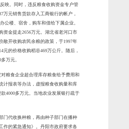
上反映。同时，违反粮食收购资金专户管
87万元销售货款存入工商银行的帐户，
馆、办公楼、宿舍，购车和借给下属企业。
资金提走2656万元。湖北省老河口市
敞开收购农民余粮的政策，于1997年
14元的价格收购稻谷469万公斤。随后，
0多万元。
定对粮食企业超合理库存粮食给予费用和
统计报表等办法，虚报粮食收购量和库
款4000多万元。当地农业发展银行疏于
部门代收换种粮，再由种子部门在播种
种工作的紧急通知》。丹阳市政府要求各