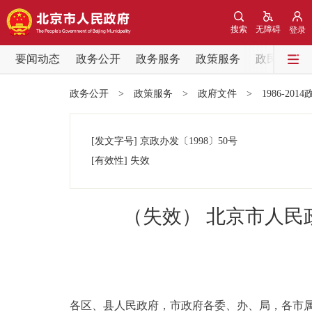
搜索
无障碍
登录
要闻动态
政务公开
政务服务
政策服务
政民互动
要闻动态
政务公开
>
政策服务
>
政府文件
>
1986-201
党中央精神
[发文字号]
京政办发
〔1998〕
50号
北京要闻
[有效性]
失效
各区热点
（失效） 北京市人
政务公开
市领导
各区、县人民政府，市政府各委、办、局，各市
政策兑现