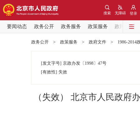
搜索
无障碍
登录
要闻动态
政务公开
政务服务
政策服务
政民互动
要闻动态
政务公开
>
政策服务
>
政府文件
>
1986-201
党中央精神
[发文字号]
京政办发
〔1998〕
47号
北京要闻
[有效性]
失效
各区热点
（失效） 北京市人民政府
政务公开
市领导
政策兑现