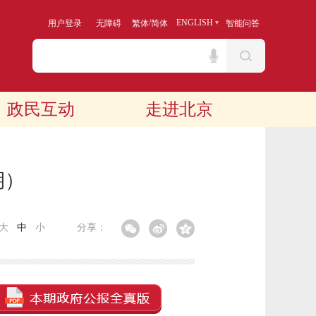
/
ENGLISH
用户登录
无障碍
繁体
简体
智能问答
政民互动
走进北京
期）
大
中
小
分享：