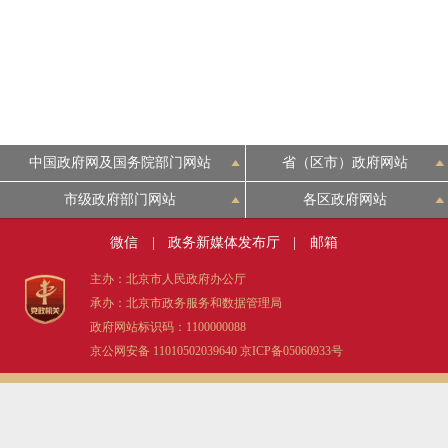
走进北京
北京概况
绿色北京
中国政府网及国务院部门网站
省（区市）政府网站
多语种
市级政府部门网站
各区政府网站
微信
|
政务新媒体发布厅
|
邮箱
ENGLISH
主办：北京市人民政府办公厅
承办：北京市政务服务和数据管理局
DEUTSCH
政府网站标识码：1100000088
京公网安备 11010502039640
京ICP备05060933号
ESPAÑOL
ITALIANO