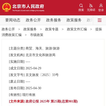
网站地图
搜索
无障碍
登录
要闻动态
要闻动态
政务公开
政务服务
政策服务
政民互动
政务公开
>
政策服务
>
政策专题
>
政策文件汇编
>
提振
党中央精神
国务院信息
中央部委动态
消费政策汇编
>
市级政策
北京要闻
会议信息
部门动态
[主题分类]
商贸、海关、旅游/旅游
[发文机构]
北京市文化和旅游局
各区热点
[实施日期]
----
[成文日期]
2025-04-29
政务公开
[发文字号]
京文旅发
〔2025〕
33号
[废止日期]
----
市领导
机构职能
政策服务
[发布日期]
2025-04-30
[有效性]
现行有效
政策兑现
政策解读
回应关切
[文件来源]
政府公报 2025年 第25期(总第901期)