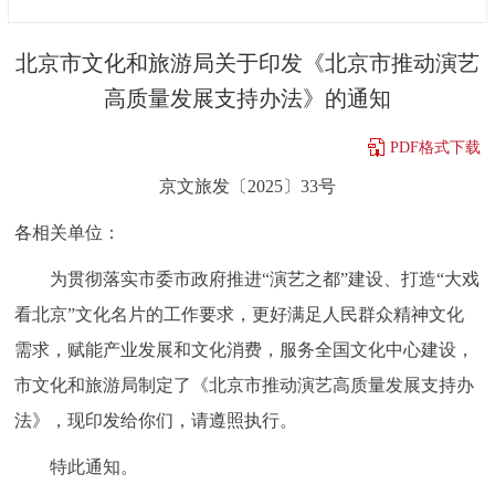
决策公开
专题公开
北京市文化和旅游局关于印发《北京市推动演艺
政务服务
高质量发展支持办法》的通知
个人服务
法人服务
部门服务
PDF格式下载
京文旅发〔2025〕33号
便民服务
利企服务
投资项目
各相关单位：
中介服务
阳光政务
为贯彻落实市委市政府推进“演艺之都”建设、打造“大戏
看北京”文化名片的工作要求，更好满足人民群众精神文化
政民互动
需求，赋能产业发展和文化消费，服务全国文化中心建设，
12345网上接诉即办
我要咨询
我要建议
市文化和旅游局制定了《北京市推动演艺高质量发展支持办
法》，现印发给你们，请遵照执行。
参与调查
在线访谈
图说互动
特此通知。