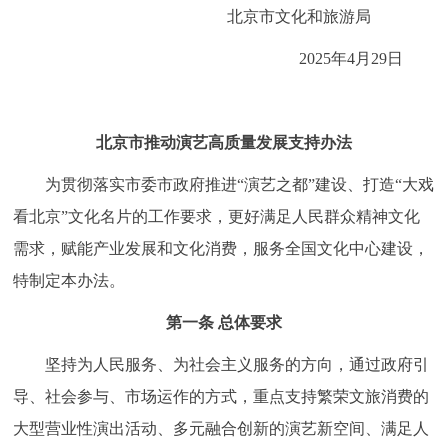
走进北京
北京市文化和旅游局
2025年4月29日
北京概况
十六区概览
人文北京
绿色北京
图说北京
视频北京
北京市推动演艺高质量发展支持办法
多语种
为贯彻落实市委市政府推进“演艺之都”建设、打造“大戏
看北京”文化名片的工作要求，更好满足人民群众精神文化
ENGLISH
한국어
日本語
需求，赋能产业发展和文化消费，服务全国文化中心建设，
特制定本办法。
DEUTSCH
FRANÇAIS
РУССКИЙ ЯЗЫК
第一条 总体要求
ESPAÑOL
العربية
PORTUGUÊS
坚持为人民服务、为社会主义服务的方向，通过政府引
导、社会参与、市场运作的方式，重点支持繁荣文旅消费的
ITALIANO
大型营业性演出活动、多元融合创新的演艺新空间、满足人