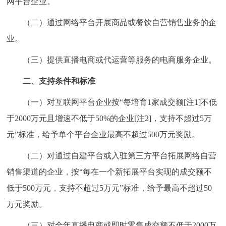
网平台企业。
走进北京
（二）通过网络平台开展商品或餐饮自营销售业务的企
北京概况
十六区概览
人文北京
业。
（三）提供直播电商或代运营等服务的电商服务企业。
绿色北京
图说北京
视频北京
二、支持条件和标准
多语种
（一）对互联网平台企业按“每培育1家成交额[注1]不低
ENGLISH
한국어
日本語
于2000万元且增速不低于50%的企业[注2]，支持不超过5万
元”标准，给予单个平台企业最高不超过500万元奖励。
DEUTSCH
FRANÇAIS
РУССКИЙ ЯЗЫК
（二）对通过自建平台或入驻第三方平台拓展网络自营
ESPAÑOL
العربية
PORTUGUÊS
销售渠道的企业，按“每在一个新拓展平台实现的成交额不
低于500万元，支持不超过5万元”标准，给予最高不超过50
ITALIANO
万元奖励。
（三）对全年直播电商或即时零售成交额不低于2000万