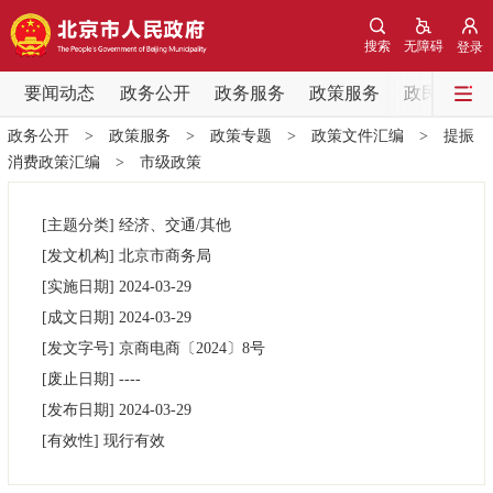
网站地图
搜索
无障碍
登录
要闻动态
要闻动态
政务公开
政务服务
政策服务
政民互动
政务公开
>
政策服务
>
政策专题
>
政策文件汇编
>
提振
党中央精神
国务院信息
中央部委动态
消费政策汇编
>
市级政策
北京要闻
会议信息
部门动态
[主题分类]
经济、交通/其他
[发文机构]
北京市商务局
各区热点
[实施日期]
2024-03-29
[成文日期]
2024-03-29
政务公开
[发文字号]
京商电商
〔2024〕
8号
[废止日期]
----
市领导
机构职能
政策服务
[发布日期]
2024-03-29
[有效性]
现行有效
政策兑现
政策解读
回应关切