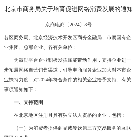
决策公开
专题公开
北京市商务局关于培育促进网络消费发展的通知
政务服务
京商电商〔2024〕8号
各区商务局、北京经济技术开发区商务金融局、市属国有企
个人服务
法人服务
部门服务
业集团、总部企业、各有关单位：
便民服务
利企服务
投资项目
为鼓励平台企业积极发挥赋能带动作用，支持企业进一
步拓展网络自营销售渠道，引导电商服务企业加大对本市企
中介服务
阳光政务
业扶持力度，对2024年符合条件的相关企业给予支持。有关
事项通知如下：
政民互动
一、支持范围
12345网上接诉即办
我要咨询
我要建议
在北京地区注册且具有独立法人资格的企业，包括：
参与调查
在线访谈
图说互动
（一）为消费者提供商品或餐饮第三方交易服务的互联