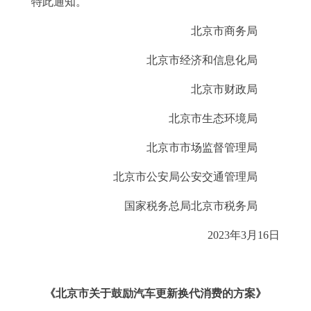
特此通知。
走进北京
北京市商务局
北京概况
十六区概览
人文北京
北京市经济和信息化局
绿色北京
图说北京
视频北京
北京市财政局
多语种
北京市生态环境局
北京市市场监督管理局
ENGLISH
한국어
日本語
北京市公安局公安交通管理局
DEUTSCH
FRANÇAIS
РУССКИЙ ЯЗЫК
国家税务总局北京市税务局
2023年3月16日
ESPAÑOL
العربية
PORTUGUÊS
ITALIANO
《北京市关于鼓励汽车更新换代消费的方案》