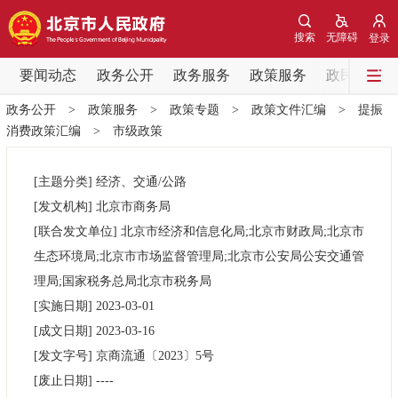
网站地图
搜索
无障碍
登录
要闻动态
要闻动态
政务公开
政务服务
政策服务
政民互动
政务公开
>
政策服务
>
政策专题
>
政策文件汇编
>
提振
党中央精神
国务院信息
中央部委动态
消费政策汇编
>
市级政策
北京要闻
会议信息
部门动态
[主题分类]
经济、交通/公路
[发文机构]
北京市商务局
各区热点
[联合发文单位]
北京市经济和信息化局;北京市财政局;北京市
生态环境局;北京市市场监督管理局;北京市公安局公安交通管
政务公开
理局;国家税务总局北京市税务局
[实施日期]
2023-03-01
市领导
机构职能
政策服务
[成文日期]
2023-03-16
[发文字号]
京商流通
〔2023〕
5号
政策兑现
政策解读
回应关切
[废止日期]
----