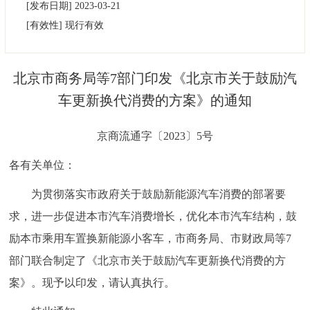
[发布日期]
2023-03-21
决策公开
专题公开
[有效性]
现行有效
政务服务
北京市商务局等7部门印发《北京市关于鼓励汽
个人服务
法人服务
部门服务
车更新换代消费的方案》的通知
便民服务
利企服务
投资项目
京商流通字〔2023〕5号
各有关单位：
中介服务
阳光政务
为贯彻落实市政府关于鼓励新能源汽车消费的部署要
政民互动
求，进一步促进本市汽车消费增长，优化本市汽车结构，鼓
励本市乘用车置换新能源小客车，市商务局、市财政局等7
12345网上接诉即办
我要咨询
我要建议
部门联合制定了《北京市关于鼓励汽车更新换代消费的方
参与调查
在线访谈
图说互动
案》。现予以印发，请认真执行。