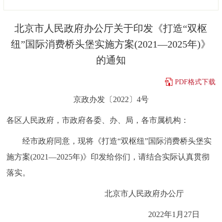
决策公开
专题公开
北京市人民政府办公厅关于印发《打造“双枢
政务服务
纽”国际消费桥头堡实施方案(2021—2025年)》
的通知
个人服务
法人服务
部门服务
PDF格式下载
便民服务
利企服务
投资项目
京政办发〔2022〕4号
各区人民政府，市政府各委、办、局，各市属机构：
中介服务
阳光政务
经市政府同意，现将《打造“双枢纽”国际消费桥头堡实
政民互动
施方案(2021—2025年)》印发给你们，请结合实际认真贯彻
12345网上接诉即办
我要咨询
我要建议
落实。
北京市人民政府办公厅
参与调查
在线访谈
图说互动
2022年1月27日