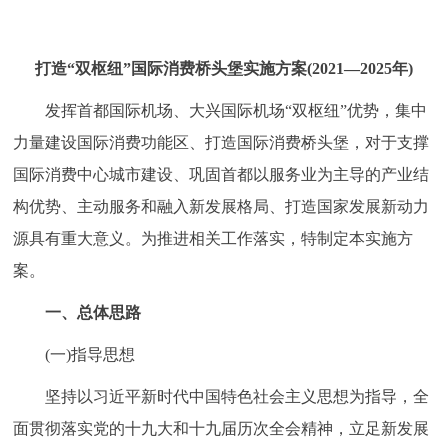
走进北京
北京概况
十六区概览
人文北京
打造“双枢纽”国际消费桥头堡实施方案(2021—2025年)
发挥首都国际机场、大兴国际机场“双枢纽”优势，集中
绿色北京
图说北京
视频北京
力量建设国际消费功能区、打造国际消费桥头堡，对于支撑
多语种
国际消费中心城市建设、巩固首都以服务业为主导的产业结
构优势、主动服务和融入新发展格局、打造国家发展新动力
ENGLISH
한국어
日本語
源具有重大意义。为推进相关工作落实，特制定本实施方
案。
DEUTSCH
FRANÇAIS
РУССКИЙ ЯЗЫК
一、总体思路
ESPAÑOL
العربية
PORTUGUÊS
(一)指导思想
坚持以习近平新时代中国特色社会主义思想为指导，全
ITALIANO
面贯彻落实党的十九大和十九届历次全会精神，立足新发展