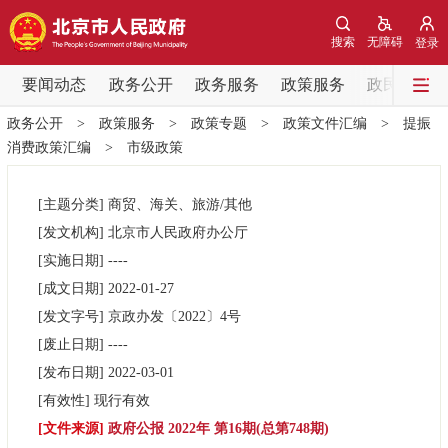
网站地图
搜索
无障碍
登录
要闻动态
要闻动态
政务公开
政务服务
政策服务
政民互动
政务公开
>
政策服务
>
政策专题
>
政策文件汇编
>
提振
党中央精神
国务院信息
中央部委动态
消费政策汇编
>
市级政策
北京要闻
会议信息
部门动态
[主题分类]
商贸、海关、旅游/其他
[发文机构]
北京市人民政府办公厅
各区热点
[实施日期]
----
[成文日期]
2022-01-27
政务公开
[发文字号]
京政办发
〔2022〕
4号
[废止日期]
----
市领导
机构职能
政策服务
[发布日期]
2022-03-01
[有效性]
现行有效
政策兑现
政策解读
回应关切
[文件来源]
政府公报 2022年 第16期(总第748期)