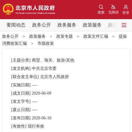
网站地图
搜索
无障碍
登录
要闻动态
要闻动态
政务公开
政务服务
政策服务
政民互动
政务公开
>
政策服务
>
政策专题
>
政策文件汇编
>
提振
党中央精神
国务院信息
中央部委动态
消费政策汇编
>
市级政策
北京要闻
会议信息
部门动态
[主题分类]
商贸、海关、旅游/其他
[发文机构]
中共北京市委
各区热点
[联合发文单位]
北京市人民政府
[实施日期]
----
政务公开
[成文日期]
2020-06-09
[发文字号]
----
市领导
机构职能
政策服务
[废止日期]
----
[发布日期]
2020-06-10
政策兑现
政策解读
回应关切
[有效性]
现行有效