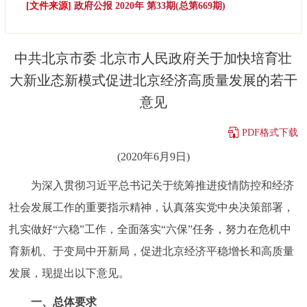
[文件来源]
政府公报 2020年 第33期(总第669期)
决策公开
专题公开
政务服务
中共北京市委 北京市人民政府关于加快培育壮
大新业态新模式促进北京经济高质量发展的若干
个人服务
法人服务
部门服务
意见
便民服务
利企服务
投资项目
PDF格式下载
(2020年6月9日)
中介服务
阳光政务
为深入贯彻习近平总书记关于统筹推进疫情防控和经济
政民互动
社会发展工作的重要指示精神，认真落实党中央决策部署，
扎实做好“六稳”工作，全面落实“六保”任务，努力在危机中
12345网上接诉即办
我要咨询
我要建议
育新机、于变局中开新局，促进北京经济平稳增长和高质量
发展，现提出以下意见。
参与调查
在线访谈
图说互动
一、总体要求