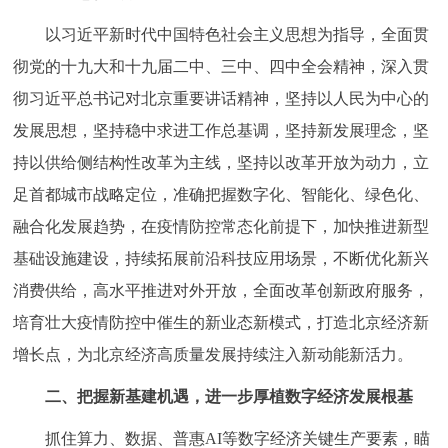
走进北京
以习近平新时代中国特色社会主义思想为指导，全面贯
北京概况
十六区概览
人文北京
彻党的十九大和十九届二中、三中、四中全会精神，深入贯
彻习近平总书记对北京重要讲话精神，坚持以人民为中心的
绿色北京
图说北京
视频北京
发展思想，坚持稳中求进工作总基调，坚持新发展理念，坚
持以供给侧结构性改革为主线，坚持以改革开放为动力，立
多语种
足首都城市战略定位，准确把握数字化、智能化、绿色化、
ENGLISH
한국어
日本語
融合化发展趋势，在疫情防控常态化前提下，加快推进新型
基础设施建设，持续拓展前沿科技应用场景，不断优化新兴
DEUTSCH
FRANÇAIS
РУССКИЙ ЯЗЫК
消费供给，高水平推进对外开放，全面改革创新政府服务，
培育壮大疫情防控中催生的新业态新模式，打造北京经济新
ESPAÑOL
العربية
PORTUGUÊS
增长点，为北京经济高质量发展持续注入新动能新活力。
二、把握新基建机遇，进一步厚植数字经济发展根基
ITALIANO
抓住算力、数据、普惠AI等数字经济关键生产要素，瞄