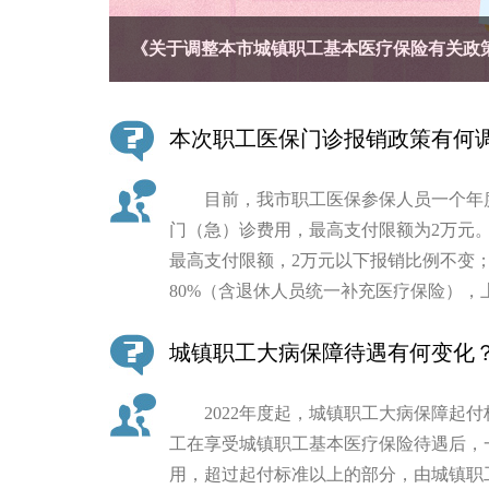
《关于调整本市城镇职工基本医疗保险有关政
决策公开
政务服务
本次职工医保门诊报销政策有何
个人服务
目前，我市职工医保参保人员一个年度
门（急）诊费用，最高支付限额为2万元。自
便民服务
最高支付限额，2万元以下报销比例不变；
80%（含退休人员统一补充医疗保险），
中介服务
城镇职工大病保障待遇有何变化
政民互动
12345网上接诉即办
2022年度起，城镇职工大病保障起付标准
工在享受城镇职工基本医疗保险待遇后，
用，超过起付标准以上的部分，由城镇职工
参与调查