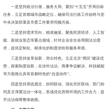
走进北京
一是坚持政治引领，服务大局。紧扣“十五五”开局目标
任务，立足首都城市战略定位，确保司法行政工作始终与党
北京概况
十六区概览
人文北京
中央决策部署及市委工作要求同频共振。
绿色北京
图说北京
视频北京
二是坚持需求导向，精准施策。聚焦民营经济、人工智
能、新就业形态等重点领域，针对企业全生命周期法治需
多语种
求，提供定制化、精准化的制度供给和服务举措。
ENGLISH
한국어
日本語
三是坚持改革创新，突出特色。立足北京“两区”建设优
势，探索制度创新，在涉外法治、商事争议解决、科技赋能
DEUTSCH
FRANÇAIS
РУССКИЙ ЯЗЫК
等方面推出具有首都特色的“自选动作”。
ESPAÑOL
العربية
PORTUGUÊS
四是坚持系统观念，协同联动。强化市区联动、部门协
同及京津冀法治一体化，形成优化营商环境的工作合力，提
ITALIANO
升法治保障整体效能。