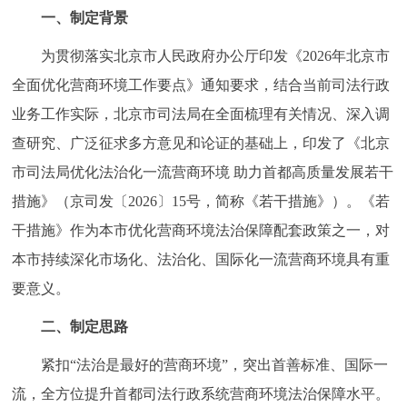
一、制定背景
决策公开
专题公开
为贯彻落实北京市人民政府办公厅印发《2026年北京市
政务服务
全面优化营商环境工作要点》通知要求，结合当前司法行政
业务工作实际，北京市司法局在全面梳理有关情况、深入调
个人服务
法人服务
部门服务
查研究、广泛征求多方意见和论证的基础上，印发了《北京
便民服务
利企服务
投资项目
市司法局优化法治化一流营商环境 助力首都高质量发展若干
措施》（京司发〔2026〕15号，简称《若干措施》）。《若
中介服务
阳光政务
干措施》作为本市优化营商环境法治保障配套政策之一，对
本市持续深化市场化、法治化、国际化一流营商环境具有重
政民互动
要意义。
12345网上接诉即办
我要咨询
我要建议
二、制定思路
紧扣“法治是最好的营商环境”，突出首善标准、国际一
参与调查
在线访谈
图说互动
流，全方位提升首都司法行政系统营商环境法治保障水平。