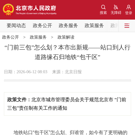
网站地图
搜索
无障碍
登录
要闻动态
要闻动态
政务公开
政务服务
政策服务
政民互动
政务公开
>
政策服务
>
政策解读
党中央精神
国务院信息
中央部委动态
“门前三包”怎么划？本市出新规——站口到人行
道路缘石归地铁“包干区”
北京要闻
会议信息
部门动态
日期：2026-06-12 08:03
来源：北京日报
各区热点
政务公开
政策文件：
北京市城市管理委员会关于规范北京市 “门前
市领导
机构职能
政策服务
三包”责任制有关工作的通知
政策兑现
政策解读
回应关切
地铁站口“包干区”怎么划、归谁管，如今有了更明确的