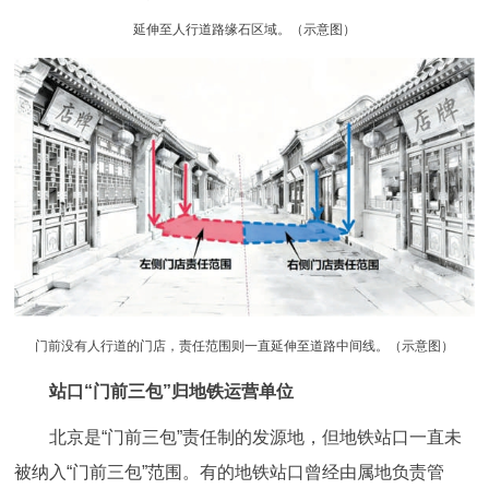
走进北京
延伸至人行道路缘石区域。（示意图）
北京概况
十六区概览
人文北京
绿色北京
图说北京
视频北京
多语种
ENGLISH
한국어
日本語
DEUTSCH
FRANÇAIS
РУССКИЙ ЯЗЫК
门前没有人行道的门店，责任范围则一直延伸至道路中间线。（示意图）
ESPAÑOL
العربية
PORTUGUÊS
站口“门前三包”归地铁运营单位
ITALIANO
北京是“门前三包”责任制的发源地，但地铁站口一直未
被纳入“门前三包”范围。有的地铁站口曾经由属地负责管