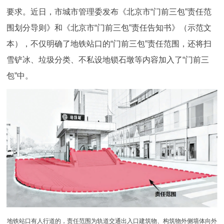
要求。近日，市城市管理委发布《北京市“门前三包”责任范
决策公开
专题公开
围划分导则》和《北京市“门前三包”责任告知书》（示范文
政务服务
本），不仅明确了地铁站口的“门前三包”责任范围，还将扫
雪铲冰、垃圾分类、不私设地锁石墩等内容加入了“门前三
个人服务
法人服务
部门服务
包”中。
便民服务
利企服务
投资项目
中介服务
阳光政务
政民互动
12345网上接诉即办
我要咨询
我要建议
参与调查
在线访谈
图说互动
地铁站口有人行道的，责任范围为轨道交通出入口建筑物、构筑物外侧墙体向外