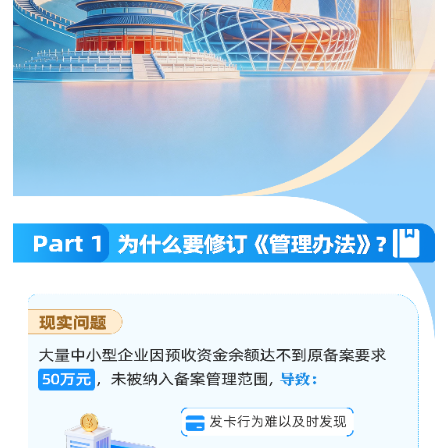
走进北京
北京概况
十六区概览
人文北京
绿色北京
图说北京
视频北京
多语种
ENGLISH
한국어
日本語
DEUTSCH
FRANÇAIS
РУССКИЙ ЯЗЫК
ESPAÑOL
العربية
PORTUGUÊS
ITALIANO