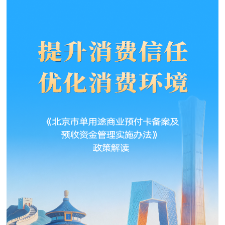
决策公开
专题公开
政务服务
个人服务
法人服务
部门服务
便民服务
利企服务
投资项目
中介服务
阳光政务
政民互动
12345网上接诉即办
我要咨询
我要建议
参与调查
在线访谈
图说互动