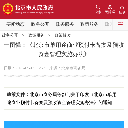
网站地图
搜索
无障碍
登录
要闻动态
要闻动态
政务公开
政务服务
政策服务
政民互动
政务公开
>
政策服务
>
政策解读
党中央精神
国务院信息
中央部委动态
一图懂：《北京市单用途商业预付卡备案及预收
资金管理实施办法》
北京要闻
会议信息
部门动态
日期：2026-05-14 16:57
来源：北京市商务局
各区热点
政务公开
政策文件：
北京市商务局等部门关于印发《北京市单用
市领导
机构职能
政策服务
途商业预付卡备案及预收资金管理实施办法》的通知
政策兑现
政策解读
回应关切