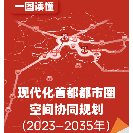
决策公开
专题公开
政务服务
个人服务
法人服务
部门服务
便民服务
利企服务
投资项目
中介服务
阳光政务
政民互动
12345网上接诉即办
我要咨询
我要建议
参与调查
在线访谈
图说互动