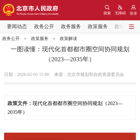
网站地图
搜索
无障碍
登录
要闻动态
要闻动态
政务公开
政务服务
政策服务
政民互动
政务公开
>
政策服务
>
政策解读
党中央精神
国务院信息
中央部委动态
一图读懂：​现代化首都都市圈空间协同规划
（2023—2035年）
北京要闻
会议信息
部门动态
日期：2026-02-03 15:00
来源：北京市规划和自然资源委员会
各区热点
政务公开
政策文件：
​现代化首都都市圈空间协同规划（2023—
市领导
机构职能
政策服务
2035年）
政策兑现
政策解读
回应关切