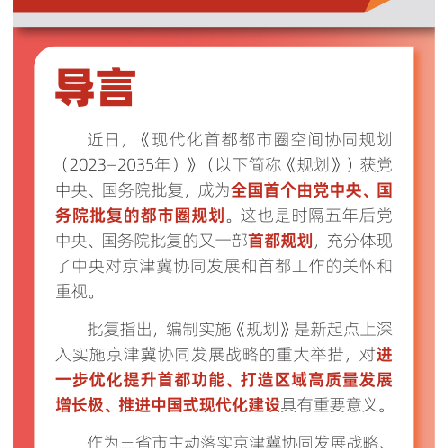
走进北京
北京概况
十六区概览
人文北京
绿色北京
图说北京
视频北京
多语种
ENGLISH
한국어
日本語
DEUTSCH
FRANÇAIS
РУССКИЙ ЯЗЫК
ESPAÑOL
العربية
PORTUGUÊS
ITALIANO