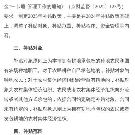
走进北京
金“一卡通”管理工作的通知》（京财监督〔2025〕123号）
要求，制定2025年补贴政策，主要是在2024年补贴政策基础
北京概况
十六区概览
人文北京
上，调整了补贴对象、补贴范围、补贴程序、资金管理等内
容。
绿色北京
图说北京
视频北京
三、补贴对象
多语种
补贴对象原则上为本市拥有耕地承包权的种地农民和国
ENGLISH
한국어
日本語
有农场种地职工。对于农民耕种自己承包地的，补贴对象为
种地农民；对于农村集体经济组织经营自有耕地的，补贴对
DEUTSCH
FRANÇAIS
РУССКИЙ ЯЗЫК
象为农村集体经济组织。农民或者农村集体经济组织向外流
转或者其他方式承包的，依据合同约定确定补贴对象。合同
ESPAÑOL
العربية
PORTUGUÊS
未有约定的，补贴对象原则上为拥有耕地承包权的农民或者
发包耕地的农村集体经济组织。
ITALIANO
四、补贴范围