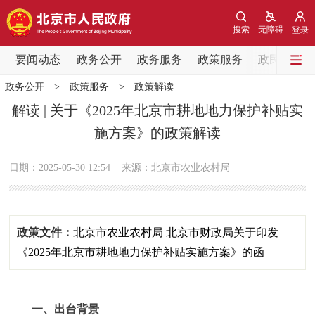
网站地图
搜索
无障碍
登录
要闻动态
要闻动态
政务公开
政务服务
政策服务
政民互动
政务公开
>
政策服务
>
政策解读
党中央精神
国务院信息
中央部委动态
解读 | 关于《2025年北京市耕地地力保护补贴实
施方案》的政策解读
北京要闻
会议信息
部门动态
日期：2025-05-30 12:54
来源：北京市农业农村局
各区热点
政务公开
政策文件：
北京市农业农村局 北京市财政局关于印发
市领导
机构职能
政策服务
《2025年北京市耕地地力保护补贴实施方案》的函
政策兑现
政策解读
回应关切
一、出台背景