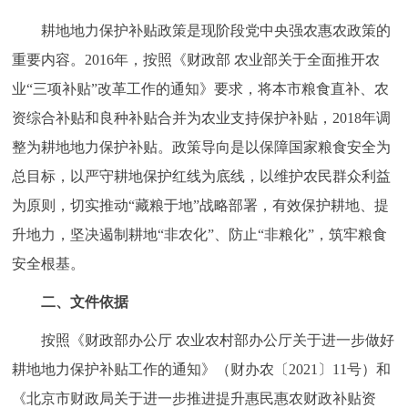
决策公开
专题公开
耕地地力保护补贴政策是现阶段党中央强农惠农政策的
重要内容。2016年，按照《财政部 农业部关于全面推开农
政务服务
业“三项补贴”改革工作的通知》要求，将本市粮食直补、农
个人服务
法人服务
部门服务
资综合补贴和良种补贴合并为农业支持保护补贴，2018年调
整为耕地地力保护补贴。政策导向是以保障国家粮食安全为
便民服务
利企服务
投资项目
总目标，以严守耕地保护红线为底线，以维护农民群众利益
为原则，切实推动“藏粮于地”战略部署，有效保护耕地、提
中介服务
阳光政务
升地力，坚决遏制耕地“非农化”、防止“非粮化”，筑牢粮食
安全根基。
政民互动
二、文件依据
12345网上接诉即办
我要咨询
我要建议
按照《财政部办公厅 农业农村部办公厅关于进一步做好
耕地地力保护补贴工作的通知》（财办农〔2021〕11号）和
参与调查
在线访谈
图说互动
《北京市财政局关于进一步推进提升惠民惠农财政补贴资