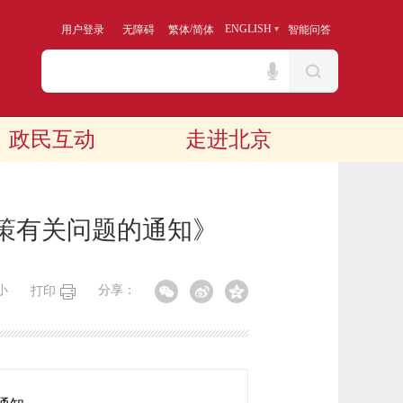
/
ENGLISH
用户登录
无障碍
繁体
简体
智能问答
政民互动
走进北京
策有关问题的通知》
小
分享：
打印