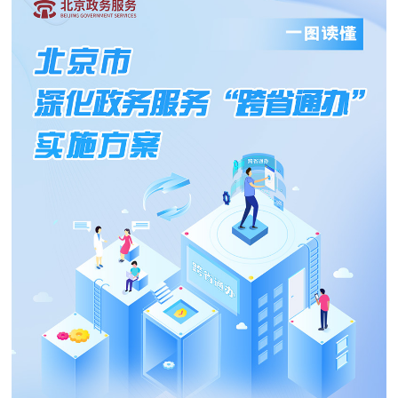
决策公开
专题公开
政务服务
个人服务
法人服务
部门服务
便民服务
利企服务
投资项目
中介服务
阳光政务
政民互动
12345网上接诉即办
我要咨询
我要建议
参与调查
在线访谈
图说互动