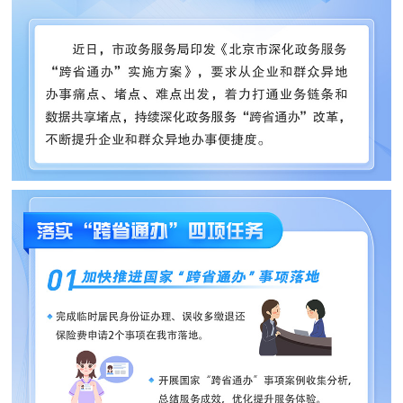
走进北京
北京概况
十六区概览
人文北京
绿色北京
图说北京
视频北京
多语种
ENGLISH
한국어
日本語
DEUTSCH
FRANÇAIS
РУССКИЙ ЯЗЫК
ESPAÑOL
العربية
PORTUGUÊS
ITALIANO