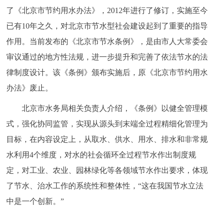
走进北京
了《北京市节约用水办法》，2012年进行了修订，实施至今
已有10年之久，对北京市节水型社会建设起到了重要的指导
北京概况
十六区概览
人文北京
作用。当前发布的《北京市节水条例》，是由市人大常委会
审议通过的地方性法规，进一步提升和完善了依法节水的法
绿色北京
图说北京
视频北京
律制度设计。该《条例》颁布实施后，原《北京市节约用水
多语种
办法》废止。
ENGLISH
한국어
日本語
北京市水务局相关负责人介绍，《条例》以健全管理模
式，强化协同监管，实现从源头到末端全过程精细化管理为
DEUTSCH
FRANÇAIS
РУССКИЙ ЯЗЫК
目标，在内容设定上，从取水、供水、用水、排水和非常规
水利用4个维度，对水的社会循环全过程节水作出制度规
ESPAÑOL
العربية
PORTUGUÊS
定，对工业、农业、园林绿化等各领域节水作出要求，体现
了节水、治水工作的系统性和整体性，“这在我国节水立法
ITALIANO
中是一个创新。”