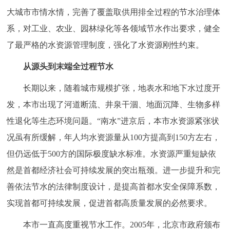
大城市市情水情，完善了覆盖取供用排全过程的节水治理体
决策公开
专题公开
系，对工业、农业、园林绿化等各领域节水作出要求，健全
政务服务
了最严格的水资源管理制度，强化了水资源刚性约束。
个人服务
法人服务
部门服务
从源头到末端全过程节水
长期以来，随着城市规模扩张，地表水和地下水过度开
便民服务
利企服务
投资项目
发，本市出现了河道断流、井泉干涸、地面沉降、生物多样
性退化等生态环境问题。“南水”进京后，本市水资源紧张状
中介服务
阳光政务
况虽有所缓解，年人均水资源量从100方提高到150方左右，
政民互动
但仍远低于500方的国际极度缺水标准。水资源严重短缺依
然是首都经济社会可持续发展的突出瓶颈。进一步提升和完
12345网上接诉即办
我要咨询
我要建议
善依法节水的法律制度设计，是提高首都水安全保障系数，
实现首都可持续发展，促进首都高质量发展的必然要求。
参与调查
在线访谈
图说互动
本市一直高度重视节水工作。2005年，北京市政府颁布