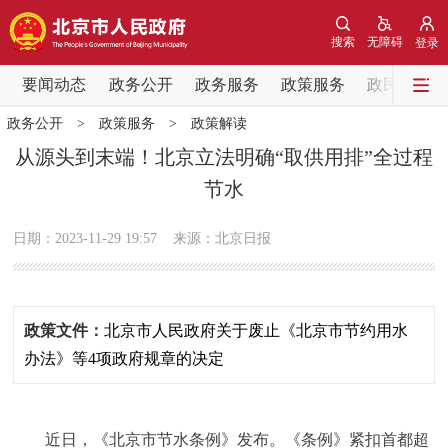
网站地图
搜索
无障碍
登录
要闻动态
要闻动态
政务公开
政务服务
政策服务
政民互动
政务公开
>
政策服务
>
政策解读
党中央精神
国务院信息
中央部委动态
从源头到末端！北京立法明确“取供用排”全过程
节水
北京要闻
会议信息
部门动态
日期：2023-11-29 19:57
来源：北京日报
各区热点
政务公开
政策文件：
北京市人民政府关于废止《北京市节约用水
市领导
机构职能
政策服务
办法》等4项政府规章的决定
政策兑现
政策解读
回应关切
近日，《北京市节水条例》发布。《条例》紧扣首都超