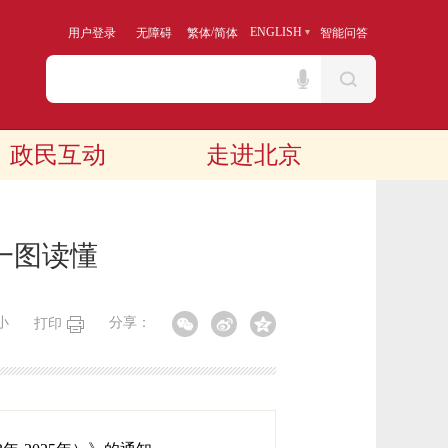
/
ENGLISH
用户登录
无障碍
繁体
简体
智能问答
政民互动
走进北京
一图读懂
小
分享：
打印