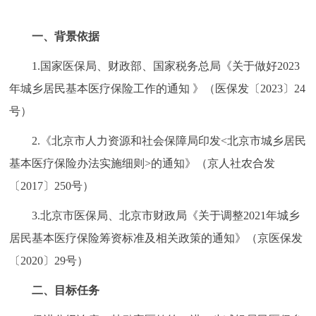
决策公开
专题公开
一、背景依据
政务服务
1.国家医保局、财政部、国家税务总局《关于做好2023
年城乡居民基本医疗保险工作的通知 》（医保发〔2023〕24
个人服务
法人服务
部门服务
号）
便民服务
利企服务
投资项目
2.《北京市人力资源和社会保障局印发<北京市城乡居民
基本医疗保险办法实施细则>的通知》（京人社农合发
中介服务
阳光政务
〔2017〕250号）
政民互动
3.北京市医保局、北京市财政局《关于调整2021年城乡
居民基本医疗保险筹资标准及相关政策的通知》（京医保发
12345网上接诉即办
我要咨询
我要建议
〔2020〕29号）
参与调查
在线访谈
图说互动
二、目标任务