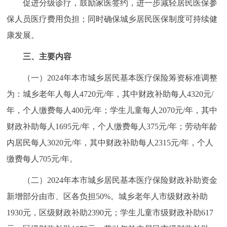
促进分级诊疗，鼓励家医签约，进一步减轻居民医保参
走进北京
保人员医疗费用负担；同时确保城乡居民医保制度可持续健
北京概况
十六区概览
人文北京
康发展。
三、主要内容
绿色北京
图说北京
视频北京
（一）2024年本市城乡居民基本医疗保险筹资标准调整
多语种
为：城乡老年人每人4720元/年，其中财政补助每人4320元/
年，个人缴费每人400元/年；学生儿童每人2070元/年，其中
ENGLISH
한국어
日本語
财政补助每人1695元/年，个人缴费每人375元/年；劳动年龄
内居民每人3020元/年，其中财政补助每人2315元/年，个人
DEUTSCH
FRANÇAIS
РУССКИЙ ЯЗЫК
缴费每人705元/年。
ESPAÑOL
العربية
PORTUGUÊS
（二）2024年本市城乡居民基本医疗保险财政补助资金
新增部分由市、区各负担50%。城乡老年人市级财政补助
ITALIANO
1930元，区级财政补助2390元；学生儿童市级财政补助617