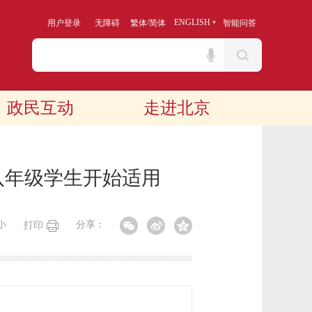
/
ENGLISH
用户登录
无障碍
繁体
简体
智能问答
政民互动
走进北京
八年级学生开始适用
小
分享：
打印