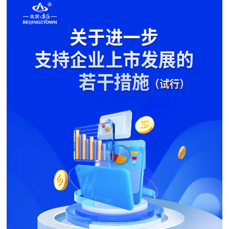
决策公开
专题公开
政务服务
个人服务
法人服务
部门服务
便民服务
利企服务
投资项目
中介服务
阳光政务
政民互动
12345网上接诉即办
我要咨询
我要建议
参与调查
在线访谈
图说互动