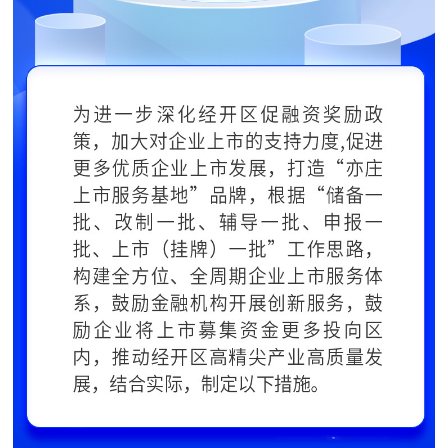
走进北京
北京概况
十六区概览
人文北京
绿色北京
图说北京
视频北京
多语种
ENGLISH
한국어
日本語
DEUTSCH
FRANÇAIS
РУССКИЙ ЯЗЫК
ESPAÑOL
العربية
PORTUGUÊS
ITALIANO