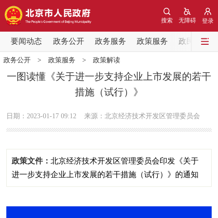
网站地图
搜索
无障碍
登录
要闻动态
要闻动态
政务公开
政务服务
政策服务
政民互动
政务公开
>
政策服务
>
政策解读
党中央精神
国务院信息
中央部委动态
一图读懂《关于进一步支持企业上市发展的若干
措施（试行）》
北京要闻
会议信息
部门动态
日期：2023-01-17 09:12
来源：北京经济技术开发区管理委员会
各区热点
政务公开
政策文件：
北京经济技术开发区管理委员会印发《关于
市领导
机构职能
政策服务
进一步支持企业上市发展的若干措施（试行）》的通知
政策兑现
政策解读
回应关切