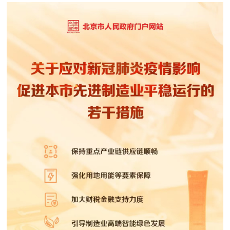
决策公开
专题公开
政务服务
个人服务
法人服务
部门服务
便民服务
利企服务
投资项目
中介服务
阳光政务
政民互动
12345网上接诉即办
我要咨询
我要建议
参与调查
在线访谈
图说互动