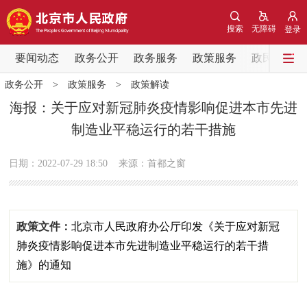
网站地图
搜索
无障碍
登录
要闻动态
要闻动态
政务公开
政务服务
政策服务
政民互动
政务公开
>
政策服务
>
政策解读
党中央精神
国务院信息
中央部委动态
海报：关于应对新冠肺炎疫情影响促进本市先进
制造业平稳运行的若干措施
北京要闻
会议信息
部门动态
日期：2022-07-29 18:50
来源：首都之窗
各区热点
政务公开
政策文件：
北京市人民政府办公厅印发《关于应对新冠
市领导
机构职能
政策服务
肺炎疫情影响促进本市先进制造业平稳运行的若干措
施》的通知
政策兑现
政策解读
回应关切