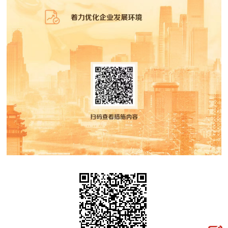
走进北京
北京概况
十六区概览
人文北京
绿色北京
图说北京
视频北京
多语种
ENGLISH
한국어
日本語
DEUTSCH
FRANÇAIS
РУССКИЙ ЯЗЫК
ESPAÑOL
العربية
PORTUGUÊS
ITALIANO