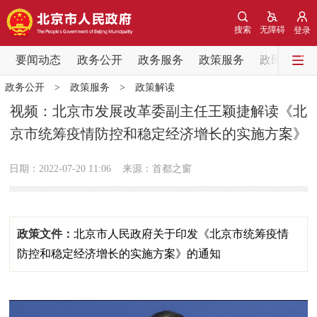
网站地图
搜索
无障碍
登录
要闻动态
要闻动态
政务公开
政务服务
政策服务
政民互动
政务公开
>
政策服务
>
政策解读
党中央精神
国务院信息
中央部委动态
视频：北京市发展改革委副主任王颖捷解读《北
京市统筹疫情防控和稳定经济增长的实施方案》
北京要闻
会议信息
部门动态
日期：2022-07-20 11:06
来源：首都之窗
各区热点
政务公开
政策文件：
​北京市人民政府关于印发《北京市统筹疫情
市领导
机构职能
政策服务
防控和稳定经济增长的实施方案》的通知
政策兑现
政策解读
回应关切