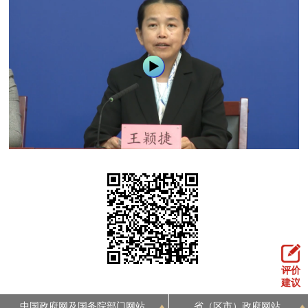
决策公开
专题公开
政务服务
个人服务
法人服务
部门服务
便民服务
利企服务
投资项目
中介服务
阳光政务
政民互动
12345网上接诉即办
我要咨询
我要建议
评价
参与调查
在线访谈
图说互动
建议
中国政府网及国务院部门网站
省（区市）政府网站