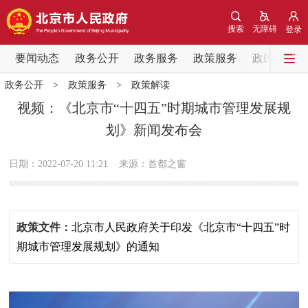
网站地图
搜索
无障碍
登录
要闻动态
要闻动态
政务公开
政务服务
政策服务
政民互动
政务公开
>
政策服务
>
政策解读
党中央精神
国务院信息
中央部委动态
视频：《北京市“十四五”时期城市管理发展规
划》新闻发布会
北京要闻
会议信息
部门动态
日期：2022-07-20 11:21
来源：首都之窗
各区热点
政务公开
政策文件：
北京市人民政府关于印发《北京市“十四五”时
市领导
机构职能
政策服务
期城市管理发展规划》的通知
政策兑现
政策解读
回应关切