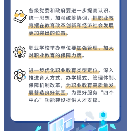
走进北京
北京概况
十六区概览
人文北京
绿色北京
图说北京
视频北京
多语种
ENGLISH
한국어
日本語
DEUTSCH
FRANÇAIS
РУССКИЙ ЯЗЫК
ESPAÑOL
العربية
PORTUGUÊS
ITALIANO