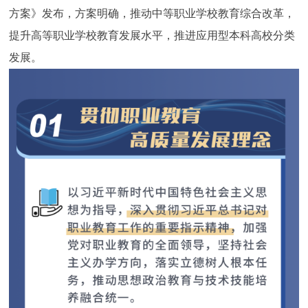
方案》发布，方案明确，推动中等职业学校教育综合改革，
决策公开
专题公开
提升高等职业学校教育发展水平，推进应用型本科高校分类
政务服务
发展。
个人服务
法人服务
部门服务
便民服务
利企服务
投资项目
中介服务
阳光政务
政民互动
12345网上接诉即办
我要咨询
我要建议
参与调查
在线访谈
图说互动