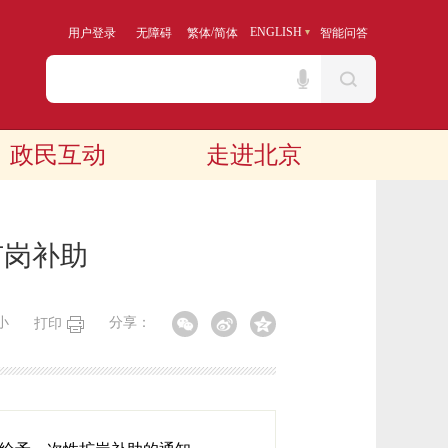
/
ENGLISH
用户登录
无障碍
繁体
简体
智能问答
政民互动
走进北京
扩岗补助
小
分享：
打印