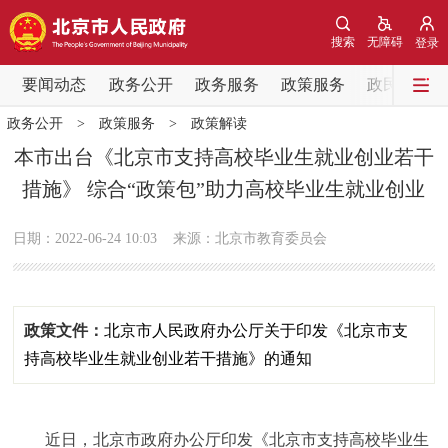
网站地图
搜索
无障碍
登录
要闻动态
要闻动态
政务公开
政务服务
政策服务
政民互动
政务公开
>
政策服务
>
政策解读
党中央精神
国务院信息
中央部委动态
本市出台《北京市支持高校毕业生就业创业若干
措施》 综合“政策包”助力高校毕业生就业创业
北京要闻
会议信息
部门动态
日期：2022-06-24 10:03
来源：北京市教育委员会
各区热点
政务公开
政策文件：
北京市人民政府办公厅关于印发《北京市支
市领导
机构职能
政策服务
持高校毕业生就业创业若干措施》的通知
政策兑现
政策解读
回应关切
近日，北京市政府办公厅印发《北京市支持高校毕业生