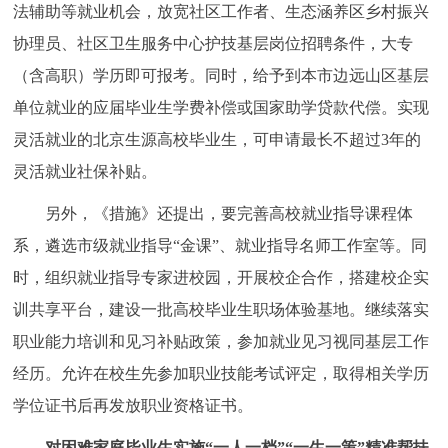
走进北京
法辅助等就业机会，放宽社区工作者、生态涵养区乡村振兴
协理员、社区卫生服务中心护技基层岗位招聘条件，大专
北京概况
十六区概览
人文北京
（含高职）学历即可报考。同时，给予到本市边远山区基层
单位就业的应届毕业生学费补偿或国家助学贷款代偿。实现
绿色北京
图说北京
视频北京
灵活就业的北京生源高校毕业生，可申请最长不超过3年的
多语种
灵活就业社保补贴。
另外，《措施》还提出，要完善高校就业指导课程体
ENGLISH
한국어
日本語
系，遴选市级就业指导“金课”、就业指导名师工作室等。同
时，组织就业指导专家进校园，开展校企合作，搭建校企实
DEUTSCH
FRANÇAIS
РУССКИЙ ЯЗЫК
训共享平台，建设一批高校毕业生职场体验基地。继续落实
ESPAÑOL
العربية
PORTUGUÊS
职业能力培训和见习补贴政策，参加就业见习视同基层工作
经历。允许在校生先参加职业技能考试评定，取得相关学历
ITALIANO
学位证书后再发放职业资格证书。
对困难家庭毕业生实施“一人一档”“一生一策”精准帮扶