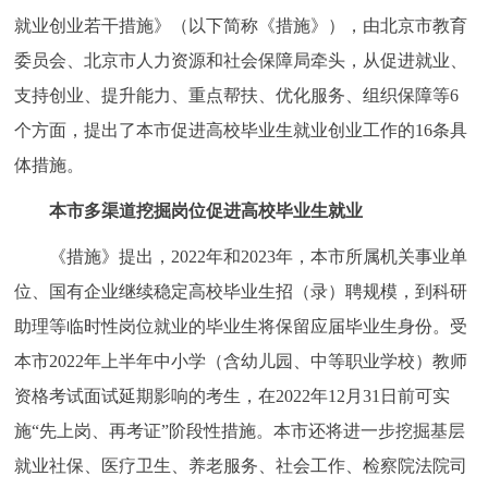
就业创业若干措施》（以下简称《措施》），由北京市教育
决策公开
专题公开
委员会、北京市人力资源和社会保障局牵头，从促进就业、
政务服务
支持创业、提升能力、重点帮扶、优化服务、组织保障等6
个方面，提出了本市促进高校毕业生就业创业工作的16条具
个人服务
法人服务
部门服务
体措施。
便民服务
利企服务
投资项目
本市多渠道挖掘岗位促进高校毕业生就业
《措施》提出，2022年和2023年，本市所属机关事业单
中介服务
阳光政务
位、国有企业继续稳定高校毕业生招（录）聘规模，到科研
政民互动
助理等临时性岗位就业的毕业生将保留应届毕业生身份。受
本市2022年上半年中小学（含幼儿园、中等职业学校）教师
12345网上接诉即办
我要咨询
我要建议
资格考试面试延期影响的考生，在2022年12月31日前可实
施“先上岗、再考证”阶段性措施。本市还将进一步挖掘基层
参与调查
在线访谈
图说互动
就业社保、医疗卫生、养老服务、社会工作、检察院法院司