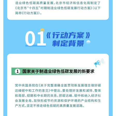
走进北京
北京概况
十六区概览
人文北京
绿色北京
图说北京
视频北京
多语种
ENGLISH
한국어
日本語
DEUTSCH
FRANÇAIS
РУССКИЙ ЯЗЫК
ESPAÑOL
العربية
PORTUGUÊS
ITALIANO