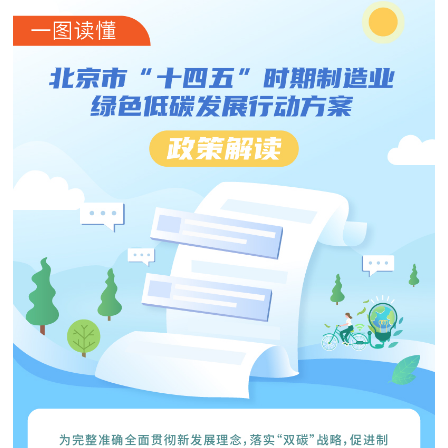
决策公开
专题公开
政务服务
个人服务
法人服务
部门服务
便民服务
利企服务
投资项目
中介服务
阳光政务
政民互动
12345网上接诉即办
我要咨询
我要建议
参与调查
在线访谈
图说互动