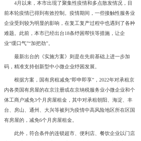
走进北京
4月以来，本市出现了聚集性疫情和多点散发情况，目
前本轮疫情已得到有效控制。疫情期间，一些接触性服务业
北京概况
十六区概览
人文北京
企业受到较为明显的影响，在复工复产过程中也遇到了各种
难题。此前，本市已经出台18条纾困帮扶等措施，让企
绿色北京
图说北京
视频北京
业“缓口气”“加把劲”。
多语种
最新出台的《实施方案》则是在先前基础上进一步加
码，精准支持创新型中小微企业纾困发展。
ENGLISH
한국어
日本語
根据方案，国有房租减免“即申即享”，2022年对承租京
DEUTSCH
FRANÇAIS
РУССКИЙ ЯЗЫК
内各类国有房屋的在京注册或在京纳税服务业小微企业和个
体工商户减免3个月房屋租金，其中对承租朝阳、海淀、丰
ESPAÑOL
العربية
PORTUGUÊS
台、房山、通州、大兴等被列为疫情中高风险地区所在区国
有房屋的，减免6个月房屋租金。
ITALIANO
此外，符合条件的连锁超市、便利店、餐饮企业以门店