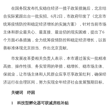
决策公开
专题公开
在国务院发布扎实稳住经济一揽子政策措施后，北京结
合实际紧跟出台一批实招。6月2日，市政府印发了《北京市
政务服务
统筹疫情防控和稳定经济增长的实施方案》，针对当前市场
个人服务
法人服务
部门服务
主体和群众最关心、最直接、最迫切的现实困难，提出了6
个方面45条措施，全力统筹疫情防控和稳定经济增长，以首
便民服务
利企服务
投资项目
善标准体现北京担当、作出北京贡献。
市发展改革委相关负责人表示，本市通过落实一批精准
中介服务
阳光政务
高效、操作性强、务实管用的举措，稳增长、稳市场主体、
政民互动
保就业，让市场主体和人民群众应享尽享政策红利，确保经
济运行在合理区间，努力实现全年经济社会发展预期目标。
12345网上接诉即办
我要咨询
我要建议
关键词 纾困
参与调查
在线访谈
图说互动
1 科技型孵化器可获减房租补贴