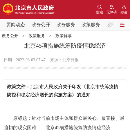
网站地图
搜索
无障碍
登录
要闻动态
要闻动态
政务公开
政务服务
政策服务
政民互动
政务公开
>
政策服务
>
政策解读
党中央精神
国务院信息
中央部委动态
北京45项措施统筹防疫情稳经济
北京要闻
会议信息
部门动态
日期：2022-06-03 07:47
来源：北京日报
各区热点
政策文件：
​北京市人民政府关于印发《北京市统筹疫情
政务公开
防控和稳定经济增长的实施方案》的通知
市领导
机构职能
政策服务
原标题：针对当前市场主体和群众最关心、最直接、最
政策兑现
政策解读
回应关切
迫切的现实困难——北京45项措施统筹防疫情稳经济