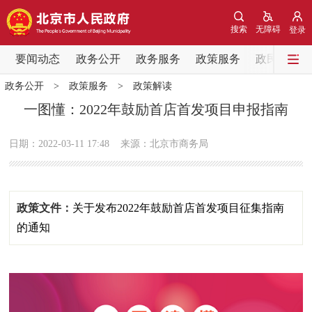
网站地图
搜索
无障碍
登录
要闻动态
要闻动态
政务公开
政务服务
政策服务
政民互动
政务公开
>
政策服务
>
政策解读
党中央精神
国务院信息
中央部委动态
一图懂：2022年鼓励首店首发项目申报指南
北京要闻
会议信息
部门动态
日期：2022-03-11 17:48
来源：北京市商务局
各区热点
政策文件：
关于发布2022年鼓励首店首发项目征集指南
政务公开
的通知
市领导
机构职能
政策服务
政策兑现
政策解读
回应关切