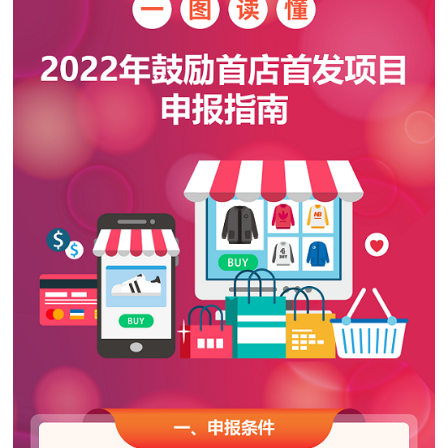
决策公开
专题公开
政务服务
个人服务
法人服务
部门服务
便民服务
利企服务
投资项目
中介服务
阳光政务
政民互动
12345网上接诉即办
我要咨询
我要建议
参与调查
在线访谈
图说互动