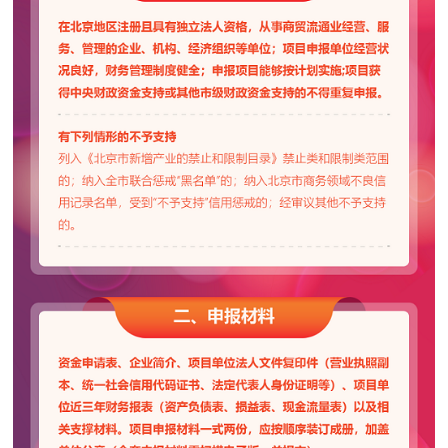
走进北京
北京概况
十六区概览
人文北京
绿色北京
图说北京
视频北京
多语种
ENGLISH
한국어
日本語
DEUTSCH
FRANÇAIS
РУССКИЙ ЯЗЫК
ESPAÑOL
العربية
PORTUGUÊS
ITALIANO