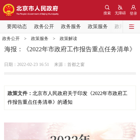
网站地图
搜索
无障碍
登录
要闻动态
要闻动态
政务公开
政务服务
政策服务
政民互动
政务公开
>
政策服务
>
政策解读
党中央精神
国务院信息
中央部委动态
海报：《2022年市政府工作报告重点任务清单》
北京要闻
会议信息
部门动态
日期：2022-02-23 16:51
来源：首都之窗
各区热点
政策文件：
北京市人民政府关于印发《2022年市政府工
政务公开
作报告重点任务清单》的通知
市领导
机构职能
政策服务
政策兑现
政策解读
回应关切