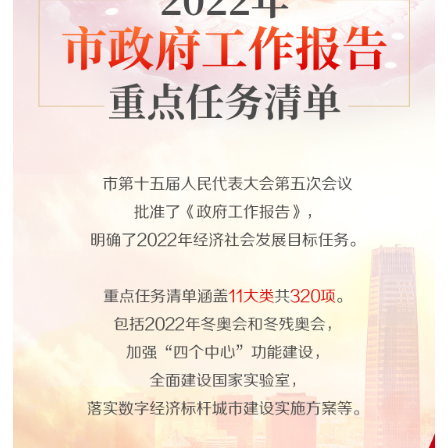
决策公开
专题公开
政务服务
个人服务
法人服务
部门服务
便民服务
利企服务
投资项目
中介服务
阳光政务
政民互动
12345网上接诉即办
我要咨询
我要建议
参与调查
在线访谈
图说互动