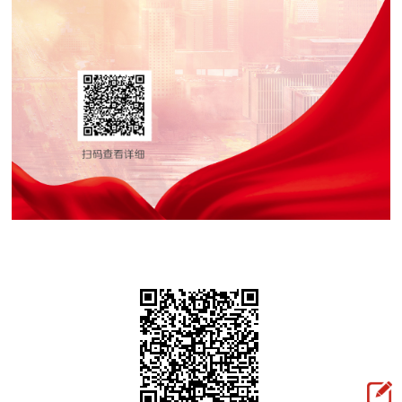
走进北京
北京概况
十六区概览
人文北京
绿色北京
图说北京
视频北京
多语种
ENGLISH
한국어
日本語
DEUTSCH
FRANÇAIS
РУССКИЙ ЯЗЫК
ESPAÑOL
العربية
PORTUGUÊS
ITALIANO