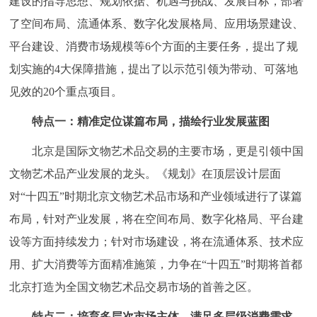
建设的指导思想、规划依据、机遇与挑战、发展目标，部署
走进北京
了空间布局、流通体系、数字化发展格局、应用场景建设、
北京概况
十六区概览
人文北京
平台建设、消费市场规模等6个方面的主要任务，提出了规
划实施的4大保障措施，提出了以示范引领为带动、可落地
绿色北京
图说北京
视频北京
见效的20个重点项目。
多语种
特点一：精准定位谋篇布局，描绘行业发展蓝图
北京是国际文物艺术品交易的主要市场，更是引领中国
ENGLISH
한국어
日本語
文物艺术品产业发展的龙头。《规划》在顶层设计层面
对“十四五”时期北京文物艺术品市场和产业领域进行了谋篇
DEUTSCH
FRANÇAIS
РУССКИЙ ЯЗЫК
布局，针对产业发展，将在空间布局、数字化格局、平台建
ESPAÑOL
العربية
PORTUGUÊS
设等方面持续发力；针对市场建设，将在流通体系、技术应
用、扩大消费等方面精准施策，力争在“十四五”时期将首都
ITALIANO
北京打造为全国文物艺术品交易市场的首善之区。
特点二：培育多层次市场主体，满足多层级消费需求