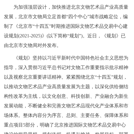
为加强顶层设计，加快推进北京文物艺术品产业高质量
决策公开
专题公开
发展，北京市文物局立足首都“四个中心”城市战略定位，编
政务服务
制了《北京市“十四五”时期推进国际文物艺术品交易中心建
设规划(2021-2025)》(以下简称“规划”)。近日，《规划》已
个人服务
法人服务
部门服务
由北京市文物局对外发布。
便民服务
利企服务
投资项目
《规划》坚持以习近平新时代中国特色社会主义思想为
指导，深入贯彻习近平总书记对文物工作重要指示批示精神
中介服务
阳光政务
以及视察北京重要讲话精神。紧紧围绕北京“十四五”规划，
以推动文物艺术品产业高质量发展为主题，以深化供给侧结
政民互动
构性改革为主线，以文化创意、科技创新、产业融合为新生
12345网上接诉即办
我要咨询
我要建议
发展动能，不断健全和完善文物艺术品现代化产业体系和市
场体系。整体内容分为序言、总则、主要任务、保障体系和
参与调查
在线访谈
图说互动
重点项目5部分，明确了北京推进国际文物艺术品交易中心