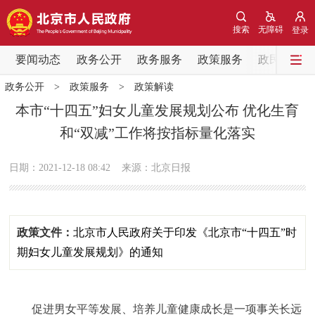
网站地图
搜索
无障碍
登录
要闻动态
要闻动态
政务公开
政务服务
政策服务
政民互动
政务公开
>
政策服务
>
政策解读
党中央精神
国务院信息
中央部委动态
本市“十四五”妇女儿童发展规划公布 优化生育
和“双减”工作将按指标量化落实
北京要闻
会议信息
部门动态
日期：2021-12-18 08:42
来源：北京日报
各区热点
政务公开
政策文件：
北京市人民政府关于印发《北京市“十四五”时
市领导
机构职能
政策服务
期妇女儿童发展规划》的通知
政策兑现
政策解读
回应关切
促进男女平等发展、培养儿童健康成长是一项事关长远