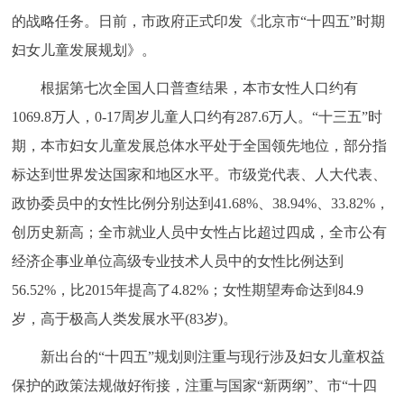
的战略任务。日前，市政府正式印发《北京市“十四五”时期
决策公开
专题公开
妇女儿童发展规划》。
政务服务
根据第七次全国人口普查结果，本市女性人口约有
个人服务
法人服务
部门服务
1069.8万人，0-17周岁儿童人口约有287.6万人。“十三五”时
期，本市妇女儿童发展总体水平处于全国领先地位，部分指
便民服务
利企服务
投资项目
标达到世界发达国家和地区水平。市级党代表、人大代表、
政协委员中的女性比例分别达到41.68%、38.94%、33.82%，
中介服务
阳光政务
创历史新高；全市就业人员中女性占比超过四成，全市公有
经济企事业单位高级专业技术人员中的女性比例达到
政民互动
56.52%，比2015年提高了4.82%；女性期望寿命达到84.9
12345网上接诉即办
我要咨询
我要建议
岁，高于极高人类发展水平(83岁)。
新出台的“十四五”规划则注重与现行涉及妇女儿童权益
参与调查
在线访谈
图说互动
保护的政策法规做好衔接，注重与国家“新两纲”、市“十四