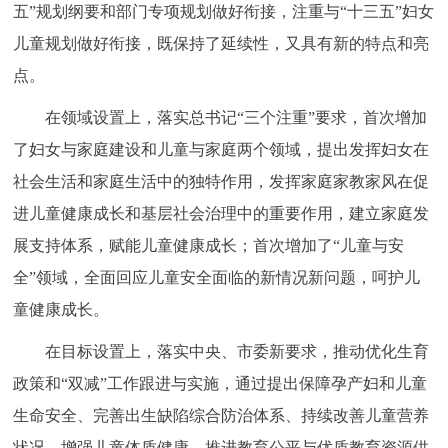
走进北京
五”规划纲要和部门专项规划做好衔接，注重与“十三五”妇女
儿童规划做好衔接，既保持了延续性，又具有新的特点和亮
北京概况
十六区概览
人文北京
点。
在领域设置上，落实总书记“三个注重”要求，首次增加
绿色北京
图说北京
视频北京
了妇女与家庭建设和儿童与家庭两个领域，提出发挥妇女在
多语种
社会生活和家庭生活中的独特作用，发挥家庭家教家风在促
进儿童健康成长和基层社会治理中的重要作用，建立家庭发
ENGLISH
한국어
日本語
展支持体系，赋能儿童健康成长；首次增加了“儿童与安
全”领域，全面回应儿童安全面临的新情况新问题，呵护儿
DEUTSCH
FRANÇAIS
РУССКИЙ ЯЗЫК
童健康成长。
ESPAÑOL
العربية
PORTUGUÊS
在目标设置上，落实中央、市委新要求，推动优化生育
政策和“双减”工作跟进与实施，通过提出保障孕产妇和儿童
ITALIANO
生命安全、完善出生缺陷综合防治体系、持续改善儿童营养
状况、增强儿童体质健康、推进教育公平与优质教育资源供